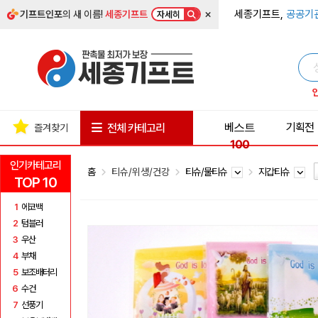
×
세종기프트,
공공기
기프트인포
의 새 이름!
세종기프트
자세히
베스트
기획전
전체 카테고리
즐겨찾기
100
인기카테고리
홈
티슈/위생/건강
티슈/물티슈
지갑티슈
TOP 10
1
에코백
2
텀블러
3
우산
4
부채
5
보조배터리
6
수건
7
선풍기