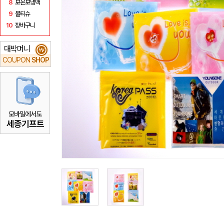
8
보온보냉백
9
물티슈
10
장바구니
대박머니
₩
COUPON
SHOP
모바일에서도
세종기프트