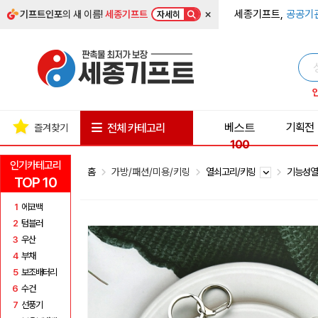
×
세종기프트,
공공기
기프트인포
의 새 이름!
세종기프트
자세히
베스트
기획전
전체 카테고리
즐겨찾기
100
인기카테고리
홈
가방/패션/미용/키링
열쇠고리/키링
기능성
TOP 10
1
에코백
2
텀블러
3
우산
4
부채
5
보조배터리
6
수건
7
선풍기