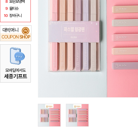
8
보온보냉백
9
물티슈
10
장바구니
대박머니
₩
COUPON
SHOP
모바일에서도
세종기프트