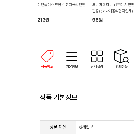
라인플러스 트윈 컴퓨터용싸인펜
모나미 어데나 컴퓨터 사인펜
판용) (모나미공식협력업체)
213원
98원
상품정보
기본정보
상세설명
인쇄샘플
상품 기본정보
상품 재질
상세참고