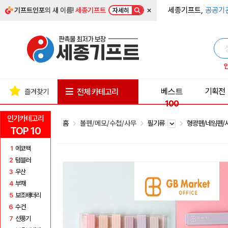
×
세종기프트,
공공기
기프트인포
의 새 이름!
세종기프트
자세히
베스트
기획전
전체 카테고리
즐겨찾기
100
인기카테고리
홈
볼펜/메모/수첩/사무
필기류
형광펜/네임펜
TOP 10
1
에코백
2
텀블러
3
우산
4
부채
5
보조배터리
6
수건
7
선풍기