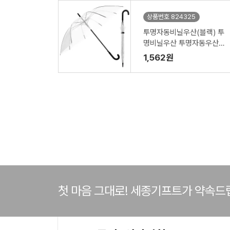
상품번호 824325
투명자동비닐우산(블랙) 투
명비닐우산 투명자동우산 /
인쇄제작가능(53-8K)
1,562원
첫 마음 그대로! 세종기프트가 약속드