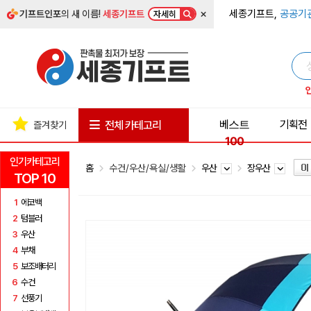
×
세종기프트,
공공기
기프트인포
의 새 이름!
세종기프트
자세히
베스트
기획전
전체 카테고리
즐겨찾기
100
인기카테고리
홈
수건/우산/욕실/생활
우산
장우산
TOP 10
1
에코백
2
텀블러
3
우산
4
부채
5
보조배터리
6
수건
7
선풍기