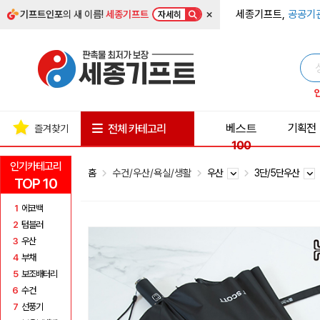
×
세종기프트,
공공기
기프트인포
의 새 이름!
세종기프트
자세히
베스트
기획전
전체 카테고리
즐겨찾기
100
인기카테고리
홈
수건/우산/욕실/생활
우산
3단/5단우산
TOP 10
1
에코백
2
텀블러
3
우산
4
부채
5
보조배터리
6
수건
7
선풍기