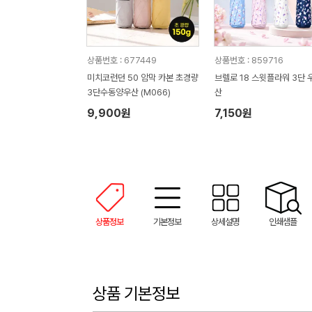
상품번호 : 677449
상품번호 : 859716
미치코런던 50 암막 카본 초경량
브렐로 18 스윗플라워 3단 
3단수동양우산 (M066)
산
9,900원
7,150원
상품정보
기본정보
상세설명
인쇄샘플
상품 기본정보