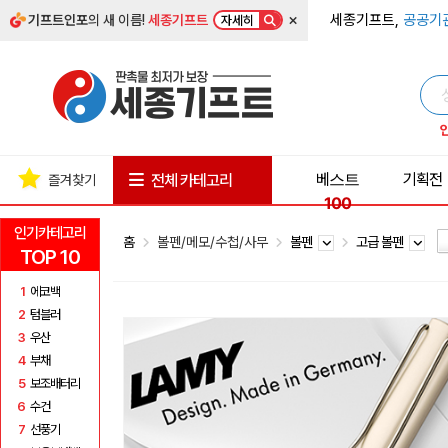
×
세종기프트,
공공기
기프트인포
의 새 이름!
세종기프트
자세히
베스트
기획전
전체 카테고리
즐겨찾기
100
인기카테고리
홈
볼펜/메모/수첩/사무
볼펜
고급 볼펜
TOP 10
1
에코백
2
텀블러
3
우산
4
부채
5
보조배터리
6
수건
7
선풍기