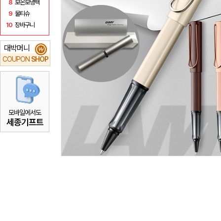
8
보온보냉백
9
물티슈
10
장바구니
대박머니
₩
COUPON
SHOP
모바일에서도
세종기프트