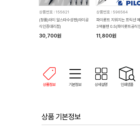
상품번호 : 155621
상품번호 : 596564
(정품)라미 알스타수성펜(라미공
파이롯트 지워지는 프릭션 
식인증대리점)
3색볼펜 0.5(파이롯트공식
대리점)
30,700원
11,800원
상품정보
기본정보
상세설명
인쇄샘플
상품 기본정보