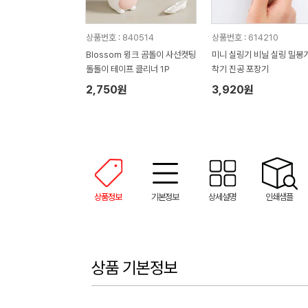
상품번호 : 840514
상품번호 : 614210
Blossom 윙크 곰돌이 사선컷팅
미니 실링기 비닐 실링 밀봉기
돌돌이 테이프 클리너 1P
착기 진공 포장기
2,750원
3,920원
상품정보
기본정보
상세설명
인쇄샘플
상품 기본정보