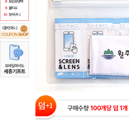
8
보온보냉백
9
물티슈
10
장바구니
대박머니
₩
COUPON
SHOP
모바일에서도
세종기프트
구매수량
100개당 덤 1개