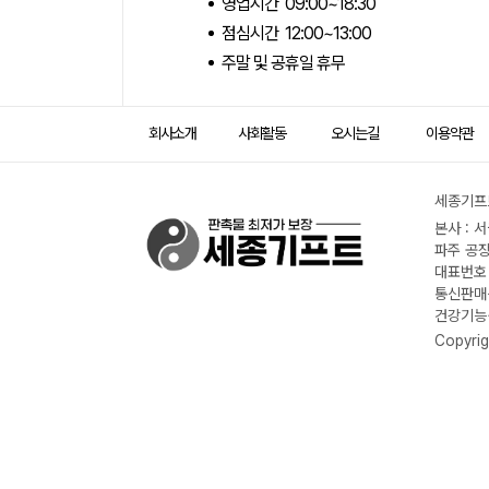
영업시간 09:00~18:30
점심시간 12:00~13:00
주말 및 공휴일 휴무
회사소개
사회활동
오시는길
이용약관
세종기프트
본사 : 
파주 공장
대표번호 :
통신판매신
건강기능식
Copyrig