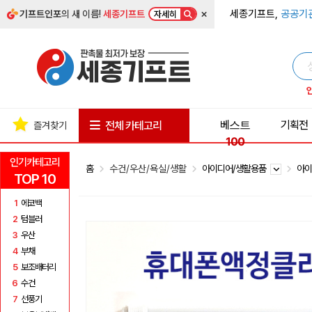
×
세종기프트,
공공기
기프트인포
의 새 이름!
세종기프트
자세히
베스트
기획전
전체 카테고리
즐겨찾기
100
인기카테고리
홈
수건/우산/욕실/생활
아이디어/생활용품
아
TOP 10
1
에코백
2
텀블러
3
우산
4
부채
5
보조배터리
6
수건
7
선풍기