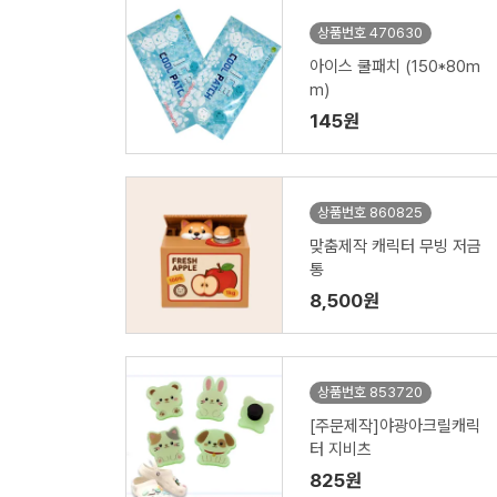
상품번호 470630
아이스 쿨패치 (150*80m
m)
145원
상품번호 860825
맞춤제작 캐릭터 무빙 저금
통
8,500원
상품번호 853720
[주문제작]야광아크릴캐릭
터 지비츠
825원