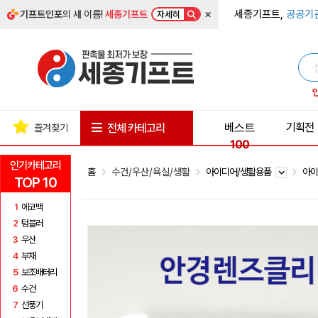
×
세종기프트,
공공기
기프트인포
의 새 이름!
세종기프트
자세히
베스트
기획전
전체 카테고리
즐겨찾기
100
인기카테고리
홈
수건/우산/욕실/생활
아이디어/생활용품
아
TOP 10
1
에코백
2
텀블러
3
우산
4
부채
5
보조배터리
6
수건
7
선풍기