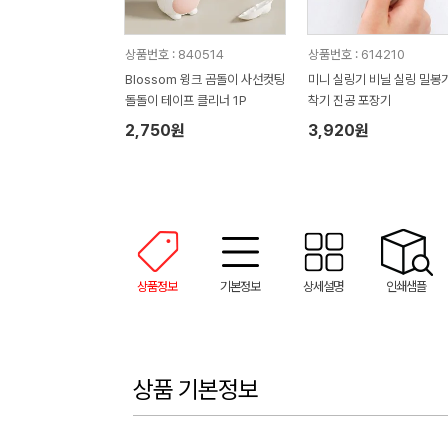
상품번호 : 840514
상품번호 : 614210
Blossom 윙크 곰돌이 사선컷팅
미니 실링기 비닐 실링 밀봉기
돌돌이 테이프 클리너 1P
착기 진공 포장기
2,750원
3,920원
상품정보
기본정보
상세설명
인쇄샘플
상품 기본정보