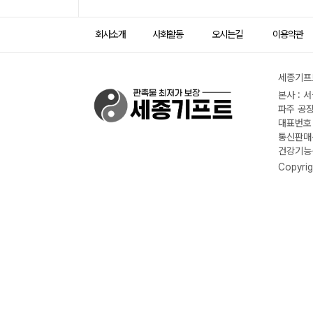
회사소개
사회활동
오시는길
이용약관
세종기프트
본사 : 
파주 공장
대표번호 :
통신판매신
건강기능식
Copyrig