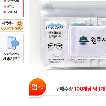
8
보온보냉백
9
물티슈
10
장바구니
대박머니
₩
COUPON
SHOP
모바일에서도
세종기프트
구매수량
100개당 덤 1개