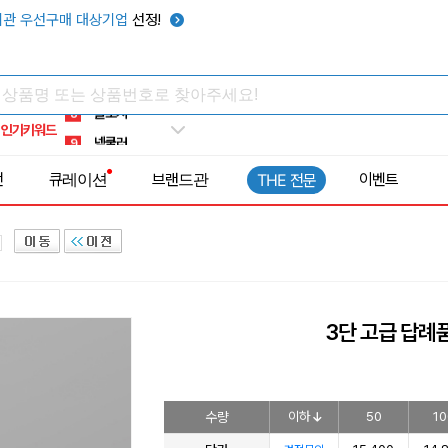
키캡
5
관 우선구매 대상기업
선정!
우산
6
텀블러
7
쿨토시
8
인기키워드
넥쿨러
9
타포린가방
10
전
큐레이션
브랜드관
이벤트
THE 전문
선풍기
1
3단 고급 답례
수량
이하
50
10