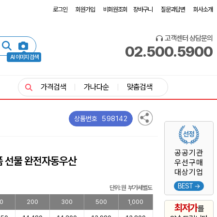
로그인
회원가입
비회원조회
장바구니
질문과답변
회사소개
고객센터 상담문의
02.500.5900
AI 이미지 검색
가격검색
가나다순
맞춤검색
598142
상품번호
공공기관
품 선물 완전자동우산
우선구매
대상기업
BEST →
단위: 원 부가세별도
0
200
300
500
1,000
최저가
를