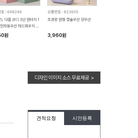
호 : 698246
상품번호 : 823605
ZL 다즐 코디 3단 원터치 1
초경량 원형 캡슐우산 양우산
완전자동우산 하드파우치 포
풀칼라인쇄)
50원
3,960원
디자인 이미지 소스 무료제공 >
견적요청
시안등록