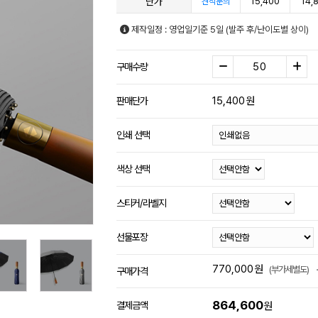
단가
15,400
14,
견적문의
제작일정 : 영업일기준 5일 (발주 후/난이도별 상이)
구매수량
15,400
원
판매단가
인쇄 선택
색상 선택
스티커/라벨지
선물포장
770,000
원
(부가세별도)
구매가격
864,600
결제금액
원