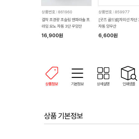
상품번호 : 861960
상품번호 : 859977
걸작 초경량 초슬림 맨파라솔 프
[굿즈 골드넬]자외선 차단 
라임 모노 자동 3단 우양산
자동 양우산
16,900원
6,600원
상품정보
기본정보
상세설명
인쇄샘플
상품 기본정보