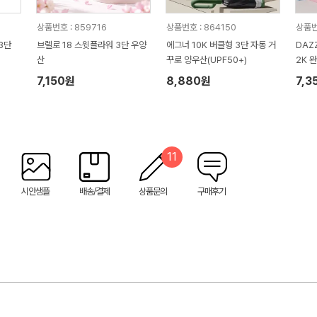
상품번호 : 859716
상품번호 : 864150
상품번
3단
브렐로 18 스윗플라워 3단 우양
에그너 10K 버클형 3단 자동 거
DAZ
산
꾸로 양우산(UPF50+)
2K 
함 (
7,150원
8,880원
7,3
11
시안샘플
배송/결제
상품문의
구매후기