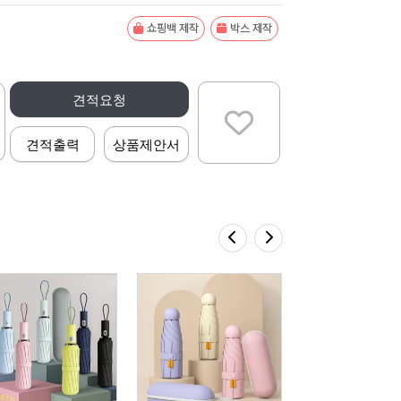
쇼핑백 제작
박스 제작
견적요청
견적출력
상품제안서