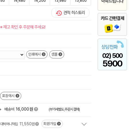
850
14,480
14,200
13,980
13,800
약속드립니다
견적 히스토리
카드 간편결제
※ 재고 확인 후 주문해 주세요!
상담전화
02) 500
인쇄예시
샘플
5900
포장예시
원
+
배송비
16,000
(부가세별도,주문시결제)
11,550
회원가입
대박머니적립
원