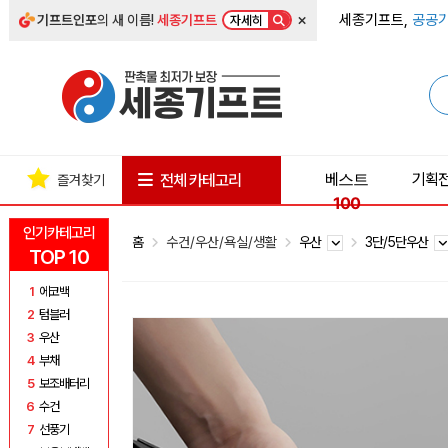
×
세종기프트,
공공기
기프트인포
의 새 이름!
세종기프트
자세히
베스트
기획
전체 카테고리
즐겨찾기
100
인기카테고리
홈
수건/우산/욕실/생활
우산
3단/5단우산
TOP 10
1
에코백
2
텀블러
3
우산
4
부채
5
보조배터리
6
수건
7
선풍기