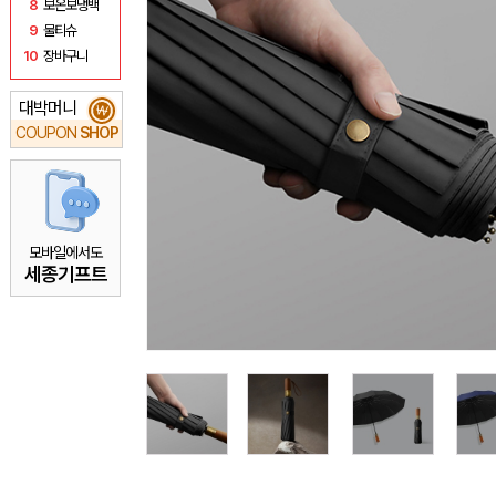
8
보온보냉백
9
물티슈
10
장바구니
대박머니
₩
COUPON
SHOP
모바일에서도
세종기프트