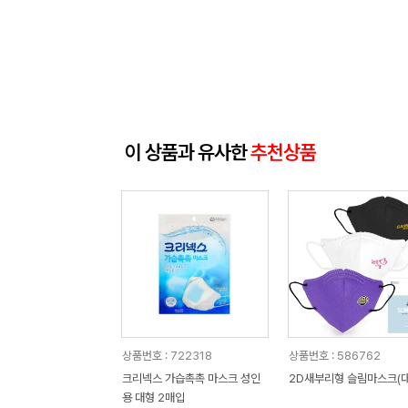
이 상품과 유사한
추천상품
상품번호 : 722318
상품번호 : 586762
크리넥스 가습촉촉 마스크 성인
2D새부리형 슬림마스크(대
용 대형 2매입