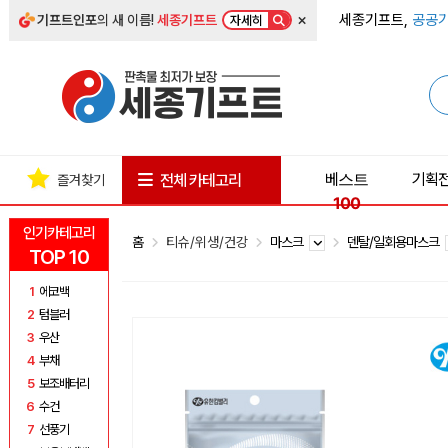
×
세종기프트,
공공기
기프트인포
의 새 이름!
세종기프트
자세히
베스트
기획
전체 카테고리
즐겨찾기
100
인기카테고리
홈
티슈/위생/건강
마스크
덴탈/일회용마스크
TOP 10
1
에코백
2
텀블러
3
우산
4
부채
5
보조배터리
6
수건
7
선풍기