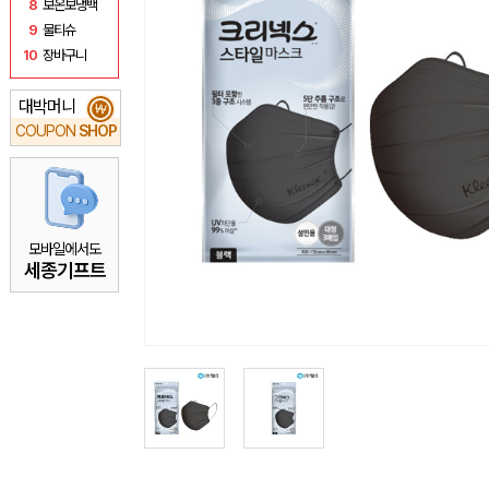
8
보온보냉백
9
물티슈
10
장바구니
대박머니
₩
COUPON
SHOP
모바일에서도
세종기프트