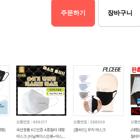
주문하기
장바구니
상품번호 : 499317
상품번호 : 288509
상품번
형)
국산정품 KC인증 4중필터 대형
[플씨드] 무지 마스크
(대형
마스크 (비닐케이스인쇄+마스크
필터마