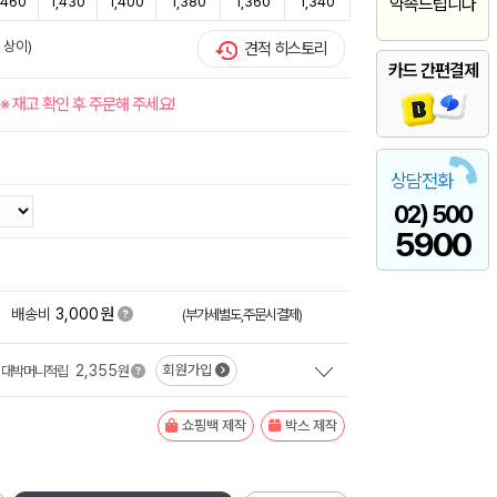
,460
1,430
1,400
1,380
1,360
1,340
약속드립니다
 상이)
견적 히스토리
카드 간편결제
※ 재고 확인 후 주문해 주세요!
상담전화
02) 500
5900
원
+
배송비
3,000
(부가세별도,주문시결제)
2,355
회원가입
대박머니적립
원
쇼핑백 제작
박스 제작