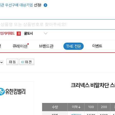
키캡
5
관 우선구매 대상기업
선정!
우산
6
텀블러
7
쿨토시
8
인기키워드
넥쿨러
9
타포린가방
10
전
큐레이션
브랜드관
이벤트
THE 전문
선풍기
1
크리넥스 비말차단 스
수량
이하
100
200