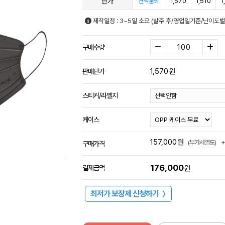
단가
1,570
1,510
1
견적문의
제작일정 : 3~5일 소요 (발주 후/영업일기준/난이도별
구매수량
1,570
원
판매단가
스티커/라벨지
케이스
157,000
원
(부가세별도)
구매가격
176,000
결제금액
원
최저가 보장제 신청하기
〉