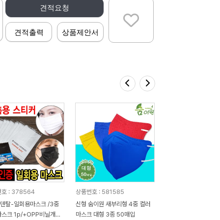
견적요청
견적출력
상품제안서
호 : 378564
상품번호 : 581585
)덴탈-일회용마스크 /3중
신형 숨이원 새부리형 4중 컬러
스크 1p/+OPP비닐개별
마스크 대형 3종 50매입