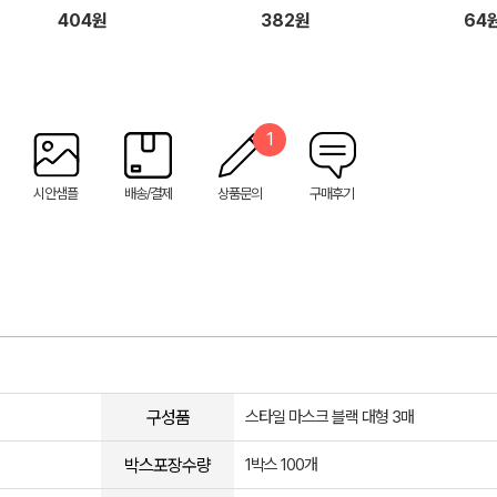
인쇄)
포장
404원
382원
64
1
시안샘플
배송/결제
상품문의
구매후기
구성품
스타일 마스크 블랙 대형 3매
박스포장수량
1박스 100개