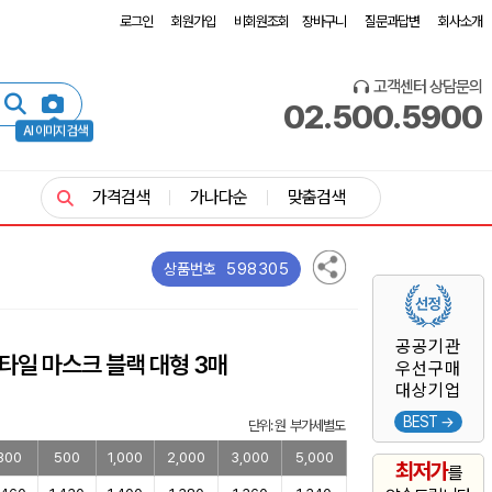
로그인
회원가입
비회원조회
장바구니
질문과답변
회사소개
고객센터 상담문의
02.500.5900
AI 이미지 검색
가격검색
가나다순
맞춤검색
598305
상품번호
공공기관
타일 마스크 블랙 대형 3매
우선구매
대상기업
BEST →
단위: 원 부가세별도
300
500
1,000
2,000
3,000
5,000
최저가
를