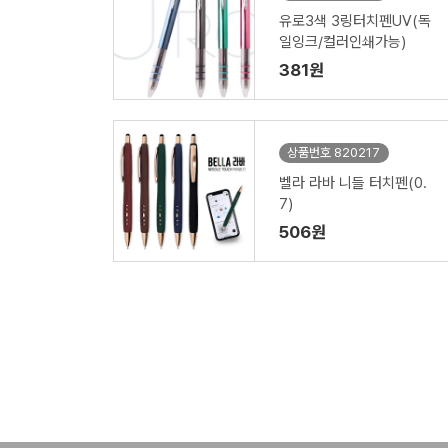
유로3색 3링터치펜UV(독
일잉크/컬러인쇄가능)
381원
상품번호 820217
벨라 라바 니들 터치펜(0.
7)
506원