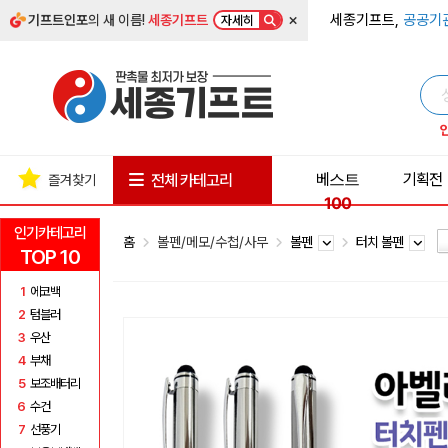
×
세종기프트,
공공기
기프트인포
의 새 이름!
세종기프트
자세히
베스트
기획전
전체 카테고리
즐겨찾기
100
인기카테고리
홈
볼펜/메모/수첩/사무
볼펜
터치 볼펜
TOP 10
1
에코백
2
텀블러
3
우산
4
부채
5
보조배터리
6
수건
7
선풍기