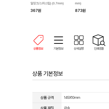
일잉크/스위스팁) (0.7mm)
mm)
367원
873원
상품정보
기본정보
상세설명
인쇄샘플
상품 기본정보
상품 규격
145X10mm
상품 재질
금속