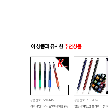
이 상품과 유사한
추천상품
상품번호 : 534145
상품번호 : 166474
케이라인 UV니들3색터치펜 (독
웰컴터치펜_원통케이스 (13