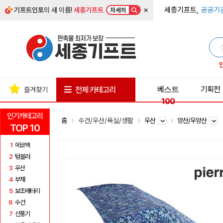
×
세종기프트,
공공기
기프트인포
의 새 이름!
세종기프트
자세히
베스트
기획전
전체 카테고리
즐겨찾기
100
인기카테고리
홈
수건/우산/욕실/생활
우산
양산/우양산
TOP 10
1
에코백
2
텀블러
3
우산
4
부채
5
보조배터리
6
수건
7
선풍기