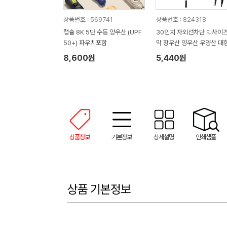
상품번호 : 569741
상품번호 : 824318
캡슐 8K 5단 수동 양우산 (UPF
30인치 자외선차단 빅사이즈
50+) 파우치포함
막 장우산 양우산 우양산 대
산 골프우산//인쇄제작가능
8,600원
5,440원
상품정보
기본정보
상세설명
인쇄샘플
상품 기본정보