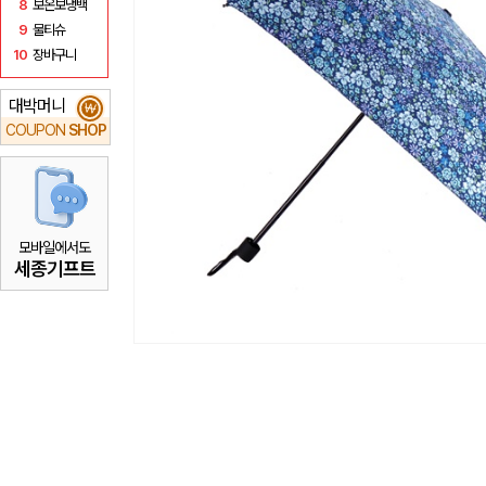
8
보온보냉백
9
물티슈
10
장바구니
대박머니
₩
COUPON
SHOP
모바일에서도
세종기프트