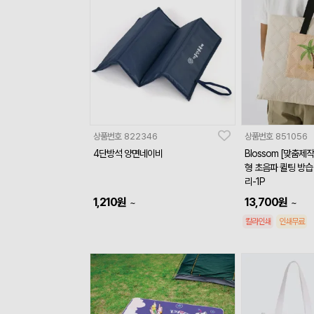
상품번호
822346
상품번호
851056
4단방석 양면네이비
Blossom [맞춤제
형 초음파 퀼팅 방습
리-1P
1,210
원
13,700
원
~
~
칼라인쇄
인쇄무료