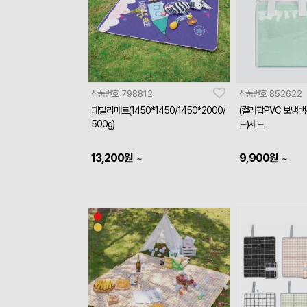
상품번호
798812
상품번호
852622
패밀리매트(1450*1450/1450*2000/
(컬러팝PVC 보냉
500g)
트)세트
13,200
원
9,900
원
~
~