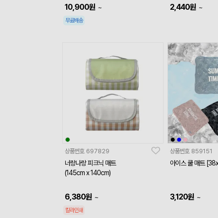
10,900
원
2,440
원
~
~
무료배송
상품번호
697829
상품번호
859151
너랑나랑 피크닉 매트
아이스 쿨 매트 [38x
(145cm x 140cm)
6,380
원
3,120
원
~
~
칼라인쇄