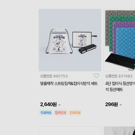
상품번호
860753
상품번호
837482
맞춤제작 스트링짐색&접이식방석 세트
4단 접이식 등산방석
석 등산매트
2,640
원
296
원
~
~
무료배송
칼라인쇄
인쇄무료