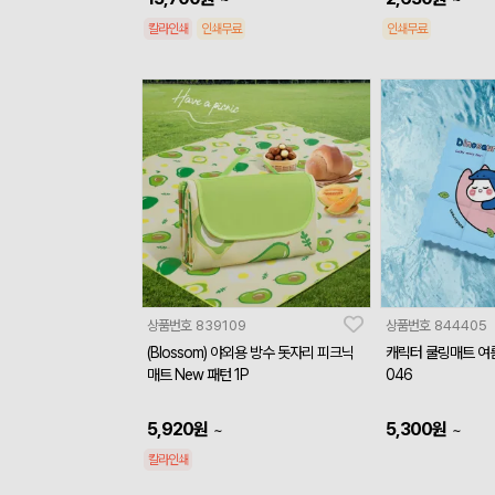
칼라인쇄
인쇄무료
인쇄무료
상품번호
839109
상품번호
844405
(Blossom) 야외용 방수 돗자리 피크닉
캐릭터 쿨링매트 여
매트 New 패턴 1P
046
5,920
원
5,300
원
~
~
칼라인쇄