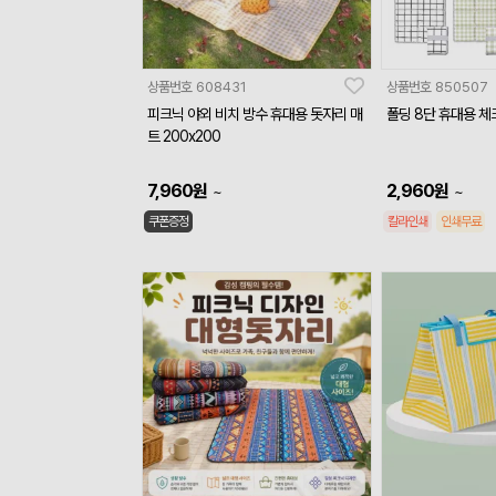
상품번호
608431
상품번호
850507
피크닉 야외 비치 방수 휴대용 돗자리 매
폴딩 8단 휴대용 
트 200x200
7,960
원
2,960
원
~
~
쿠폰증정
칼라인쇄
인쇄무료