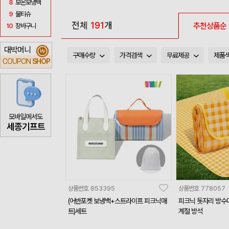
8
보온보냉백
9
물티슈
전체
191
개
추천상품순
10
장바구니
대박머니
₩
구매수량
가격검색
무료제공
제품
COUPON
SHOP
모바일에서도
세종기프트
상품번호
853395
상품번호
778057
(어반포켓 보냉백+스트라이프 피크닉매
피크닉 돗자리 방수
트)세트
계절 방석