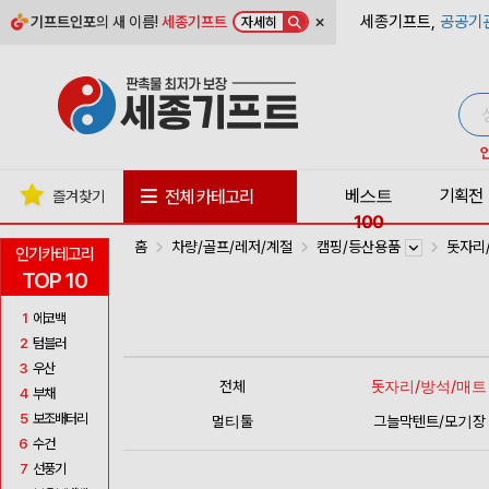
×
세종기프트,
공공기
기프트인포
의 새 이름!
세종기프트
자세히
베스트
기획전
전체 카테고리
즐겨찾기
100
홈
차량/골프/레저/계절
캠핑/등산용품
돗자리
인기카테고리
TOP 10
1
에코백
2
텀블러
3
우산
전체
돗자리/방석/매트
4
부채
5
보조배터리
멀티툴
그늘막텐트/모기장
6
수건
7
선풍기