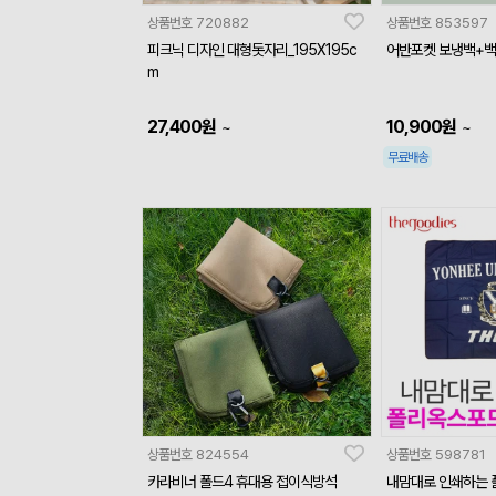
상품번호
720882
상품번호
853597
피크닉 디자인 대형돗자리_195X195c
어반포켓 보냉백+백
m
27,400
원
10,900
원
~
~
무료배송
상품번호
824554
상품번호
598781
카라비너 폴드4 휴대용 접이식방석
내맘대로 인쇄하는 