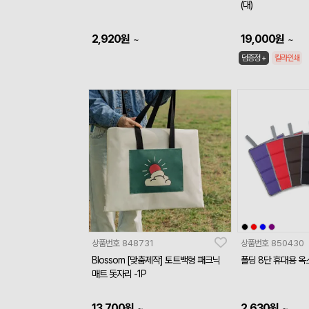
(대)
2,920
원
19,000
원
~
~
덤증정 +
칼라인쇄
상품번호
848731
상품번호
850430
Blossom [맞춤제작] 토트백형 패크닉
폴딩 8단 휴대용 
매트 돗자리 -1P
13,700
원
2,630
원
~
~