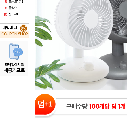
8
보온보냉백
9
물티슈
10
장바구니
대박머니
₩
COUPON
SHOP
모바일에서도
세종기프트
구매수량
100개당 덤 1개