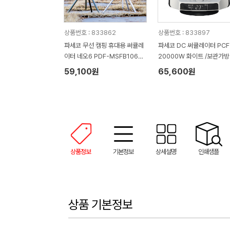
상품번호 : 833862
상품번호 : 833897
파세코 무선 캠핑 휴대용 써큘레
파세코 DC 써큘레이터 PCF
이터 네오6 PDF-MSFB1060
20000W 화이트 /보관가방
리모컨 파우치 C타입
59,100원
65,600원
상품정보
기본정보
상세설명
인쇄샘플
상품 기본정보