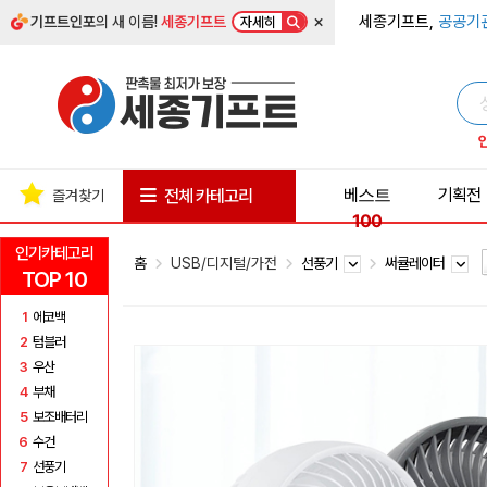
×
세종기프트,
공공기
기프트인포
의 새 이름!
세종기프트
자세히
베스트
기획전
전체 카테고리
즐겨찾기
100
인기카테고리
홈
USB/디지털/가전
선풍기
써큘레이터
TOP 10
1
에코백
2
텀블러
3
우산
4
부채
5
보조배터리
6
수건
7
선풍기