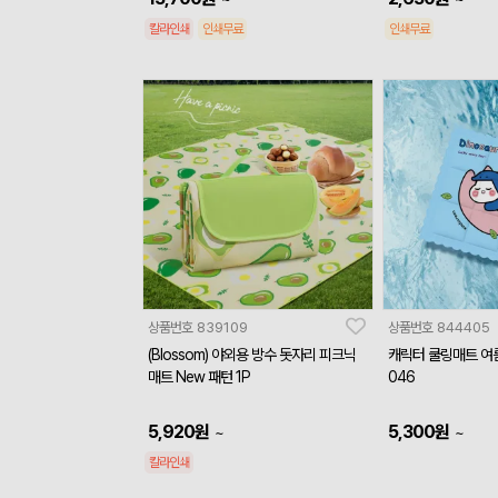
칼라인쇄
인쇄무료
인쇄무료
상품번호
839109
상품번호
844405
(Blossom) 야외용 방수 돗자리 피크닉
캐릭터 쿨링매트 여
매트 New 패턴 1P
046
5,920
원
5,300
원
~
~
칼라인쇄