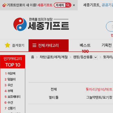
×
세종기프트,
공공기
기프트인포
의 새 이름!
세종기프트
자세히
베스트
기획전
전체 카테고리
즐겨찾기
100
홈
차량/골프/레저/계절
캠핑/등산용품
돗자리
인기카테고리
TOP 10
1
에코백
2
텀블러
3
우산
전체
돗자리/방석/매트
4
부채
5
보조배터리
멀티툴
그늘막텐트/모기장
6
수건
7
선풍기