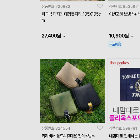
상품번호
720882
상품번호
853597
피크닉 디자인 대형돗자리_195X195c
어반포켓 보냉백+백
m
27,400
원
10,900
원
~
~
무료배송
상품번호
824554
상품번호
598781
카라비너 폴드4 휴대용 접이식방석
내맘대로 인쇄하는 