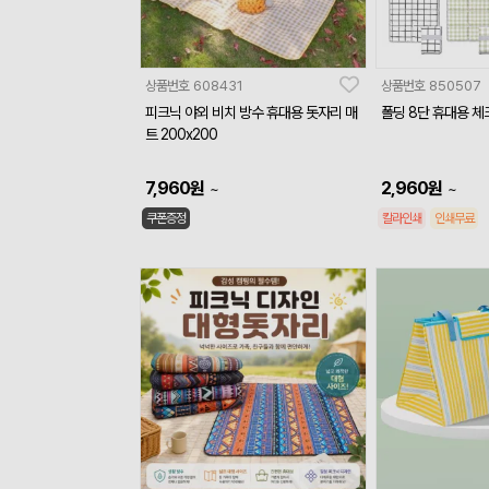
상품번호
608431
상품번호
850507
피크닉 야외 비치 방수 휴대용 돗자리 매
폴딩 8단 휴대용 
트 200x200
7,960
원
2,960
원
~
~
쿠폰증정
칼라인쇄
인쇄무료