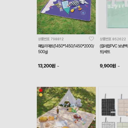
상품번호
798812
상품번호
852622
패밀리매트(1450*1450/1450*2000/
(컬러팝PVC 보냉
500g)
트)세트
13,200
원
9,900
원
~
~