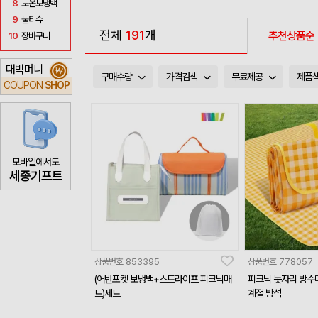
8
보온보냉백
9
물티슈
전체
191
개
추천상품순
10
장바구니
대박머니
₩
구매수량
가격검색
무료제공
제품
COUPON
SHOP
모바일에서도
세종기프트
상품번호
853395
상품번호
778057
(어반포켓 보냉백+스트라이프 피크닉매
피크닉 돗자리 방수
트)세트
계절 방석