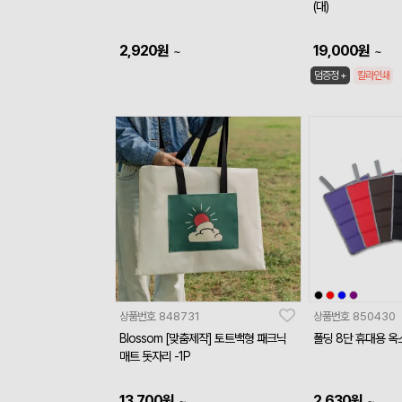
(대)
2,920
원
19,000
원
~
~
덤증정 +
칼라인쇄
상품번호
848731
상품번호
850430
Blossom [맞춤제작] 토트백형 패크닉
폴딩 8단 휴대용 
매트 돗자리 -1P
13,700
원
2,630
원
~
~