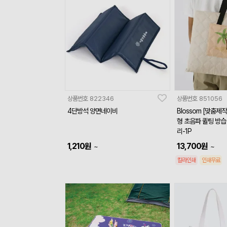
상품번호
822346
상품번호
851056
4단방석 양면네이비
Blossom [맞춤제
형 초음파 퀼팅 방습
리-1P
1,210
원
13,700
원
~
~
칼라인쇄
인쇄무료