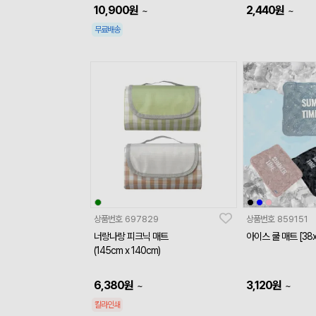
10,900
원
2,440
원
~
~
무료배송
상품번호
697829
상품번호
859151
너랑나랑 피크닉 매트
아이스 쿨 매트 [38x
(145cm x 140cm)
6,380
원
3,120
원
~
~
칼라인쇄