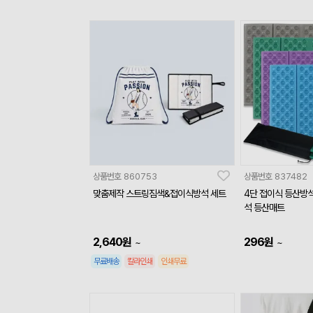
상품번호
860753
상품번호
837482
맞춤제작 스트링짐색&접이식방석 세트
4단 접이식 등산방석
석 등산매트
2,640
원
296
원
~
~
무료배송
칼라인쇄
인쇄무료