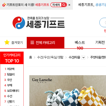
×
세종기프트,
공공기
기프트인포
의 새 이름!
세종기프트
자세히
베스트
기획전
전체 카테고리
즐겨찾기
100
인기카테고리
홈
수건/우산/욕실/생활
수건/타올
주방타올/핸
TOP 10
1
에코백
2
텀블러
3
우산
4
부채
5
보조배터리
6
수건
7
선풍기