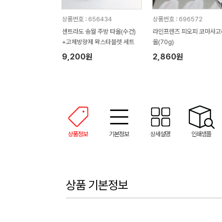
상품번호 : 656434
상품번호 : 696572
센트라도 송월 주방 타올(수건)
라인프렌즈 피오피 코마사고
+고체방향제 왁스타블렛 세트
올(70g)
9,200원
2,860원
상품정보
기본정보
상세설명
인쇄샘플
상품 기본정보