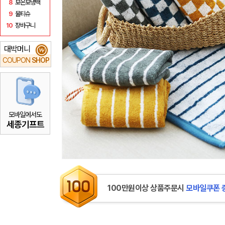
8
보온보냉백
9
물티슈
10
장바구니
대박머니
₩
COUPON
SHOP
모바일에서도
세종기프트
100만원이상 상품주문시
모바일쿠폰 