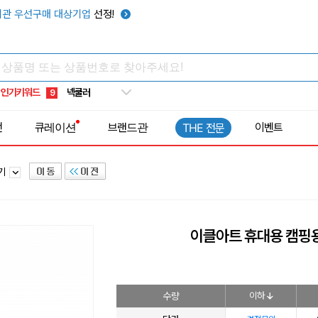
키캡
5
관 우선구매 대상기업
선정!
우산
6
텀블러
7
쿨토시
8
인기키워드
넥쿨러
9
타포린가방
10
전
큐레이션
브랜드관
이벤트
THE 전문
선풍기
1
풍기
이클아트 휴대용 캠핑용
수량
이하