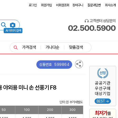
로그인
회원가입
비회원조회
장바구니
질문과답변
회사소개
고객센터 상담문의
02.500.5900
AI 이미지 검색
가격검색
가나다순
맞춤검색
599864
상품번호
공공기관
 야외용 미니 손 선풍기 F8
우선구매
대상기업
BEST →
단위: 원 부가세별도
50
100
200
300
최저가
를