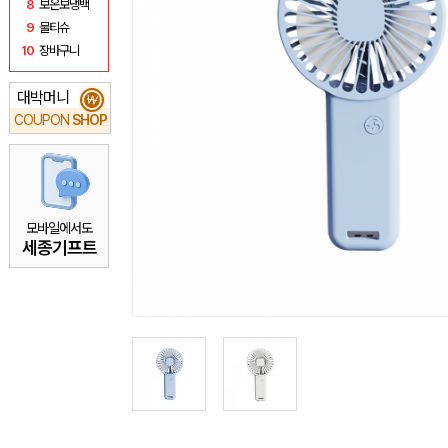
8
보온보냉백
9
물티슈
10
장바구니
대박머니
₩
COUPON
SHOP
모바일에서도
세종기프트