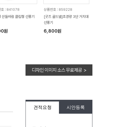
호 : 841078
상품번호 : 859228
 산들바람 클립형 선풍기
[굿즈 골드넬]초경량 3단 거치대
6
선풍기
00원
6,800원
디자인 이미지 소스 무료제공 >
견적요청
시안등록