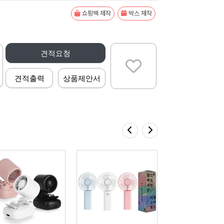
쇼핑백 제작
박스 제작
견적요청
견적출력
상품제안서