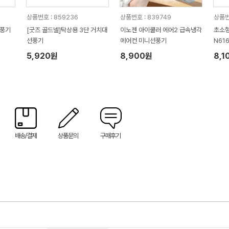
상품번호 : 859236
상품번호 : 839749
상품번
선풍기
[굿즈 골드넬]탁상용 3단 거치대
이노젠 아이쿨러 에어2 급속냉각
초소형
선풍기
에어컨 미니선풍기
N61
5,920원
8,900원
8,1
배송/결제
상품문의
구매후기