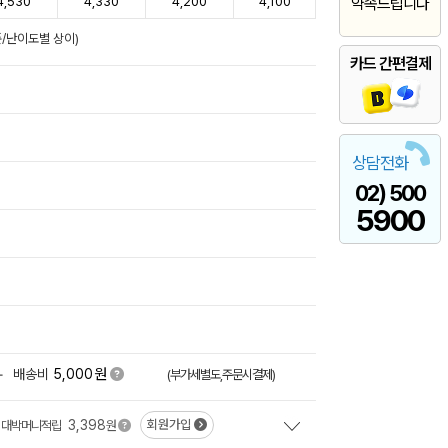
4,530
4,330
4,200
4,100
약속드립니다
준/난이도별 상이)
카드 간편결제
상담전화
02) 500
5900
원
+
배송비
5,000
(부가세별도,주문시결제)
3,398
회원가입
대박머니적립
원