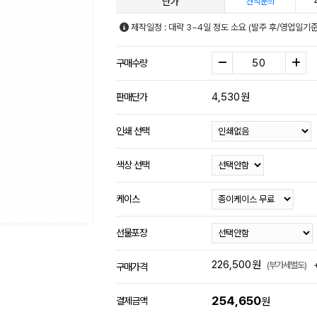
단가
견적문의
제작일정 : 대략 3~4일 정도 소요 (발주 후/영업일기
구매수량
4,530
원
판매단가
인쇄 선택
색상 선택
케이스
선물포장
226,500
원
(부가세별도)
구매가격
254,650
결제금액
원