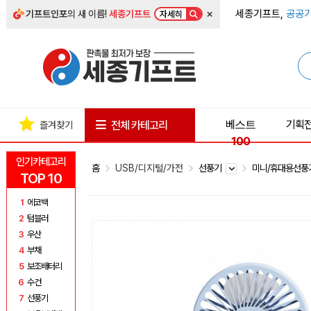
×
세종기프트,
공공기
기프트인포
의 새 이름!
세종기프트
자세히
베스트
기획
전체 카테고리
즐겨찾기
100
인기카테고리
홈
USB/디지털/가전
선풍기
미니/휴대용선
TOP 10
1
에코백
2
텀블러
3
우산
4
부채
5
보조배터리
6
수건
7
선풍기