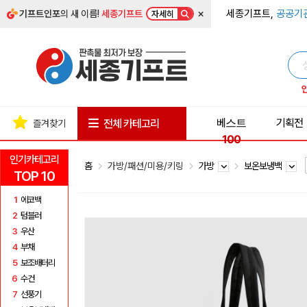
×
세종기프트,
공공기
기프트인포
의 새 이름!
세종기프트
자세히
베스트
기획전
전체 카테고리
즐겨찾기
100
인기카테고리
홈
가방/패션/미용/키링
가방
보온보냉백
TOP 10
1
에코백
2
텀블러
3
우산
4
부채
5
보조배터리
6
수건
7
선풍기