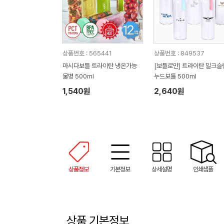
상품번호 : 565441
상품번호 : 849537
마시다보틀 트라이탄 냉온가능
[보틀로만] 트라이탄 밀크슬
물병 500ml
누드보틀 500ml
1,540원
2,640원
상품정보
기본정보
상세설명
인쇄샘플
상품 기본정보