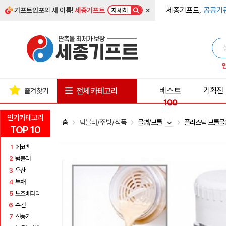
×
세종기프트,
공공기
기프트인포
의 새 이름!
세종기프트
자세히
베스트
기획전
전체 카테고리
즐겨찾기
100
인기카테고리
홈
텀블러/주방/식품
물병/보틀
플라스틱 보틀
TOP 10
1
에코백
2
텀블러
3
우산
4
부채
5
보조배터리
6
수건
7
선풍기