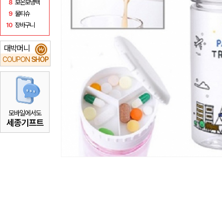
8
보온보냉백
9
물티슈
10
장바구니
대박머니
₩
COUPON
SHOP
모바일에서도
세종기프트