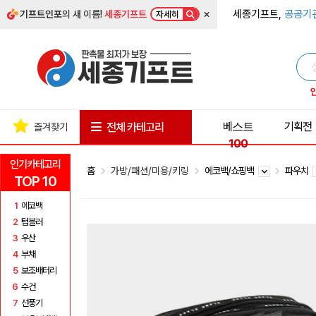
×
세종기프트,
공공기
기프트인포
의 새 이름!
세종기프트
자세히
베스트
기획전
전체 카테고리
즐겨찾기
100
인기카테고리
홈
가방/패션/미용/키링
에코백/쇼핑백
파우치
TOP 10
1
에코백
2
텀블러
3
우산
4
부채
5
보조배터리
6
수건
7
선풍기