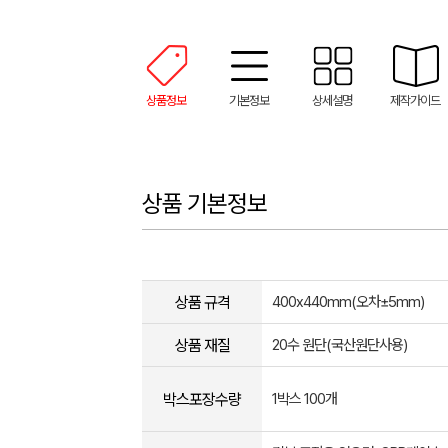
상품정보
기본정보
상세설명
제작가이드
상품 기본정보
상품 규격
400x440mm(오차±5mm)
상품 재질
20수 원단(국산원단사용)
박스포장수량
1박스 100개