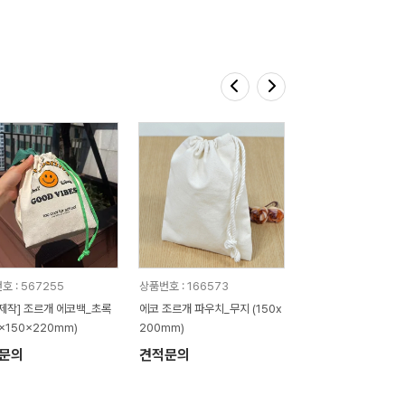
호 : 567255
상품번호 : 166573
제작] 조르개 에코백_초록
에코 조르개 파우치_무지 (150x
0x150x220mm)
200mm)
문의
견적문의