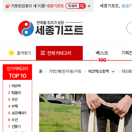
×
세종기프트,
공공기
기프트인포
의 새 이름!
세종기프트
자세히
베스트
기획
전체 카테고리
즐겨찾기
100
인기카테고리
홈
가방/패션/미용/키링
에코백/쇼핑백
더스
TOP 10
1
에코백
2
텀블러
3
우산
4
부채
5
보조배터리
6
수건
7
선풍기