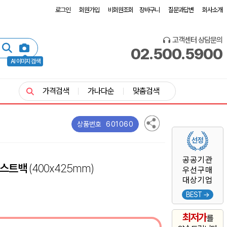
로그인
회원가입
비회원조회
장바구니
질문과답변
회사소개
고객센터 상담문의
02.500.5900
AI 이미지 검색
가격검색
가나다순
맞춤검색
601060
상품번호
공공기관
더스트백
(400x425mm)
우선구매
대상기업
BEST →
최저가
를