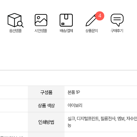
4
옵션샘플
시안샘플
배송/결제
상품문의
구매후기
구성품
본품 1P
상품 색상
아이보리
실크, 디지털프린트, 필름전사, 엠보, 자수
인쇄방법
능