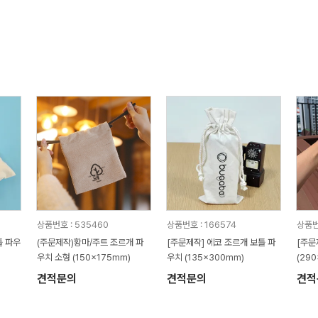
상품번호 : 535460
상품번호 : 166574
상품번
틀 파우
(주문제작)황마/주트 조르개 파
[주문제작] 에코 조르개 보틀 파
[주문
우치 소형 (150x175mm)
우치 (135x300mm)
(29
견적문의
견적문의
견적