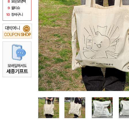
8
보온보냉백
9
물티슈
10
장바구니
대박머니
₩
COUPON
SHOP
모바일에서도
세종기프트