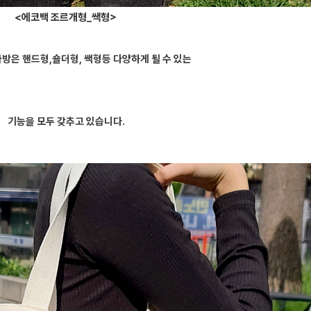
<에코백 조르개형_쌕형>
방은 핸드형,숄더형, 쌕형등 다양하게 될 수 있는
기능을 모두 갖추고 있습니다.