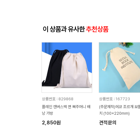
이 상품과 유사한
추천상품
상품번호 : 829868
상품번호 : 167723
플레인 캔버스백 면 복주머니 배
(주문제작)에코 조르개 보
낭 가방
치 (100x220mm)
2,850원
견적문의