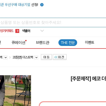
우산
6
관 우선구매 대상기업
선정!
텀블러
7
쿨토시
8
넥쿨러
9
인기키워드
타포린가방
10
선풍기
1
전
큐레이션
브랜드관
이벤트
THE 전문
트백
코튼(면) 더스트백
[주문제작] 에코 