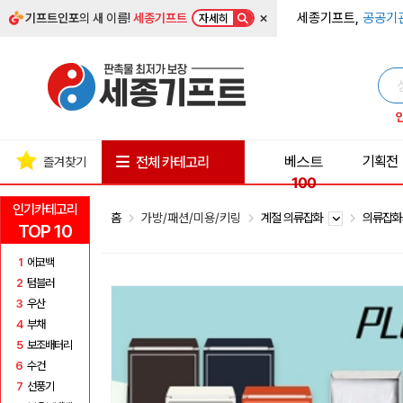
×
세종기프트,
공공기
기프트인포
의 새 이름!
세종기프트
자세히
베스트
기획전
전체 카테고리
즐겨찾기
100
인기카테고리
홈
가방/패션/미용/키링
계절 의류잡화
의류잡
TOP 10
1
에코백
2
텀블러
3
우산
4
부채
5
보조배터리
6
수건
7
선풍기