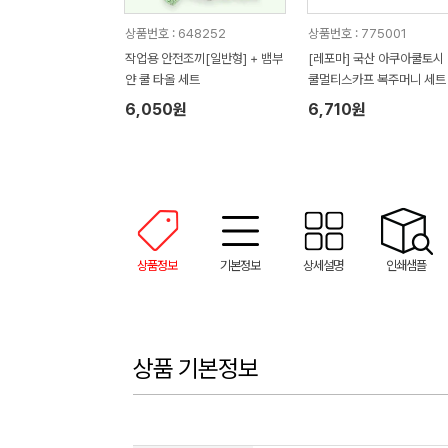
상품번호 : 648252
상품번호 : 775001
작업용 안전조끼[일반형] + 뱀부
[레포마] 국산 아쿠아쿨토시 
얀 쿨 타올 세트
쿨멀티스카프 복주머니 세트
6,050원
6,710원
상품정보
기본정보
상세설명
인쇄샘플
상품 기본정보