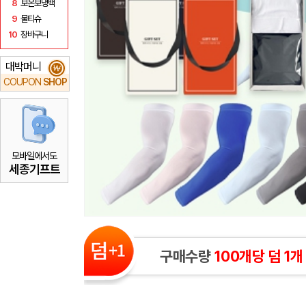
8
보온보냉백
9
물티슈
10
장바구니
대박머니
₩
COUPON
SHOP
모바일에서도
세종기프트
구매수량
100개당 덤 1개