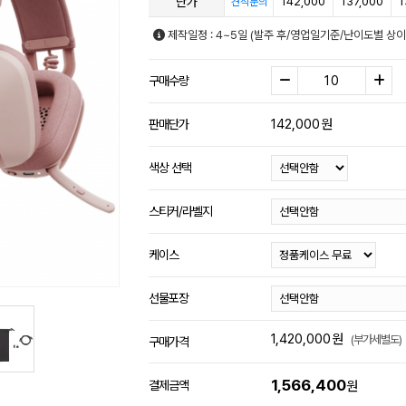
단가
142,000
137,000
1
견적문의
제작일정 : 4~5일 (발주 후/영업일기준/난이도별 상이
구매수량
142,000
원
판매단가
색상 선택
스티커/라벨지
케이스
선물포장
1,420,000
원
(부가세별도)
구매가격
1,566,400
결제금액
원