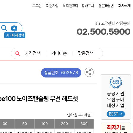
로그인
회원가입
비회원조회
장바구니
질문과답변
회사소개
고객센터 상담문의
02.500.5900
AI 이미지 검색
가격검색
가나다순
맞춤검색
603578
상품번호
공공기관
ibe100 노이즈캔슬링 무선 헤드셋
우선구매
대상기업
BEST →
단위: 원 부가세별도
30
50
100
200
300
최저가
를