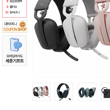
8
보온보냉백
9
물티슈
10
장바구니
대박머니
₩
COUPON
SHOP
모바일에서도
세종기프트