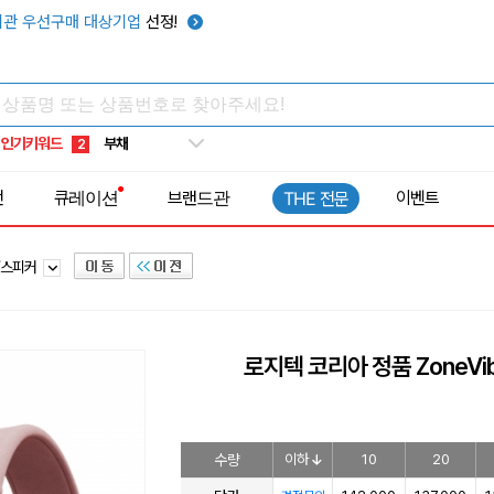
관 우선구매 대상기업
선정!
타포린가방
10
선풍기
1
부채
2
인기키워드
썬캡
3
보온보냉백
4
전
큐레이션
브랜드관
이벤트
THE 전문
키캡
5
우산
6
/스피커
텀블러
7
쿨토시
8
넥쿨러
9
로지텍 코리아 정품 ZoneV
타포린가방
10
선풍기
1
수량
이하
10
20