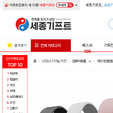
×
세종기프트,
공공기
기프트인포
의 새 이름!
세종기프트
자세히
베스트
기획
전체 카테고리
즐겨찾기
100
인기카테고리
홈
USB/디지털/가전
컴퓨터용품
헤드셋/웹캠
TOP 10
1
에코백
2
텀블러
3
우산
4
부채
5
보조배터리
6
수건
7
선풍기