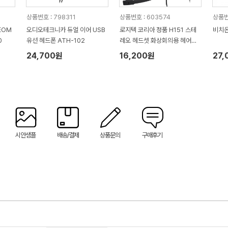
상품번호 : 798311
상품번호 : 603574
상품번
EOM
오디오테크니카 듀얼 이어 USB
로지텍 코리아 정품 H151 스테
비치온
0
유선 헤드폰 ATH-102
레오 헤드셋 화상회의용 헤어밴
드형
24,700원
16,200원
27,
시안샘플
배송/결제
상품문의
구매후기