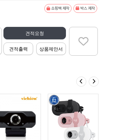
쇼핑백 제작
박스 제작
견적요청
견적출력
상품제안서