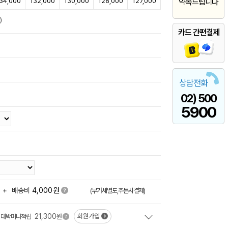
34,000
132,000
130,000
128,000
127,000
약속드립니다
)
카드 간편결제
상담전화
02) 500
5900
원
+
배송비
4,000
(부가세별도,주문시결제)
21,300
회원가입
대박머니적립
원