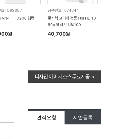
호 : 598357
상품번호 : 674644
 VN4-FHD200 웹캠
로지텍 코리아 정품 Full HD 10
80p 웹캠 브리오100
000원
40,700원
디자인 이미지 소스 무료제공 >
견적요청
시안등록