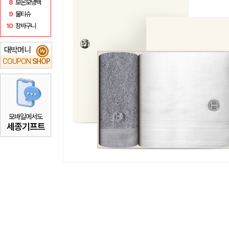
8
보온보냉백
9
물티슈
10
장바구니
대박머니
₩
COUPON
SHOP
모바일에서도
세종기프트