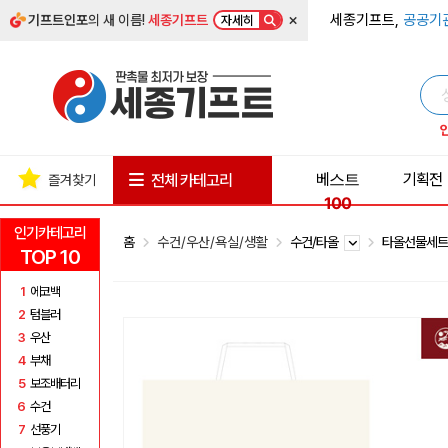
×
세종기프트,
공공기
기프트인포
의 새 이름!
세종기프트
자세히
베스트
기획전
전체 카테고리
즐겨찾기
100
인기카테고리
홈
수건/우산/욕실/생활
수건/타올
타올선물세
TOP 10
1
에코백
2
텀블러
3
우산
4
부채
5
보조배터리
6
수건
7
선풍기