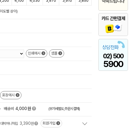
4,200
4,100
4,030
3,970
3,910
3,850
약속드립니다
난이도별 상이)
카드 간편결제
상담전화
인쇄예시
샘플
02) 500
5900
포장예시
원
+
배송비
4,000
(부가세별도,주문시결제)
3,390
회원가입
대박머니적립
원