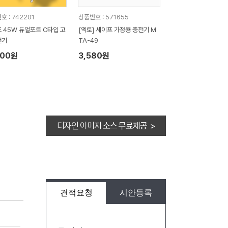
호 : 742201
상품번호 : 571655
 45W 듀얼포트 C타입 고
[엑토] 세이프 가정용 충전기 M
전기
TA-49
600원
3,580원
디자인 이미지 소스 무료제공 >
견적요청
시안등록