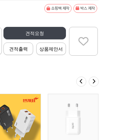
쇼핑백 제작
박스 제작
견적요청
견적출력
상품제안서