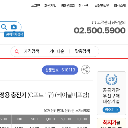
로그인
회원가입
비회원조회
장바구니
질문과답변
회사소개
고객센터 상담문의
02.500.5900
AI 이미지 검색
가격검색
가나다순
맞춤검색
618113
상품번호
공공기관
 가정용 충전기
(C포트 1구)
(케이블미포함)
우선구매
대상기업
BEST →
10개 단위 판매 / 단위: 원 부가세별도
200
300
500
1,000
2,000
3,000
최저가
를