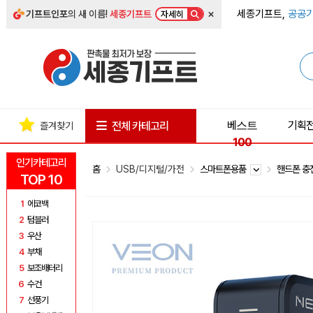
×
세종기프트,
공공기
기프트인포
의 새 이름!
세종기프트
자세히
베스트
기획
전체 카테고리
즐겨찾기
100
인기카테고리
홈
USB/디지털/가전
스마트폰용품
핸드폰 
TOP 10
1
에코백
2
텀블러
3
우산
4
부채
5
보조배터리
6
수건
7
선풍기