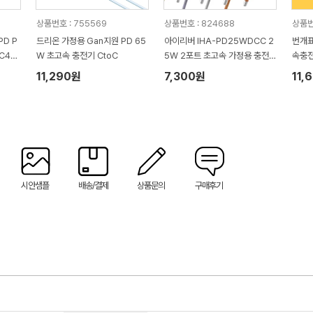
상품번호 : 755569
상품번호 : 824688
상품번
PD P
드리온 가정용 Gan지원 PD 65
아이리버 IHA-PD25WDCC 2
번개표
C42
W 초고속 충전기 CtoC
5W 2포트 초고속 가정용 충전
속충
기(CtoC케이블포함)
11,290원
7,300원
11,
시안샘플
배송/결제
상품문의
구매후기