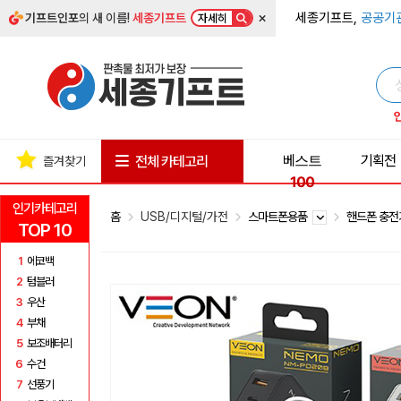
×
세종기프트,
공공기
기프트인포
의 새 이름!
세종기프트
자세히
베스트
기획전
전체 카테고리
즐겨찾기
100
인기카테고리
홈
USB/디지털/가전
스마트폰용품
핸드폰 충
TOP 10
1
에코백
2
텀블러
3
우산
4
부채
5
보조배터리
6
수건
7
선풍기