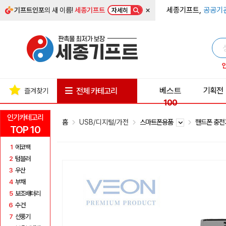
×
세종기프트,
공공기
기프트인포
의 새 이름!
세종기프트
자세히
베스트
기획전
전체 카테고리
즐겨찾기
100
인기카테고리
홈
USB/디지털/가전
스마트폰용품
핸드폰 충
TOP 10
1
에코백
2
텀블러
3
우산
4
부채
5
보조배터리
6
수건
7
선풍기