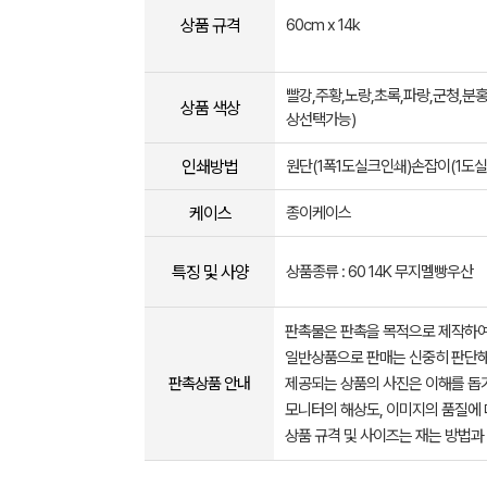
상품 규격
60cm x 14k
빨강,주황,노랑,초록,파랑,군청,분홍
상품 색상
상선택가능)
인쇄방법
원단(1폭1도실크인쇄)손잡이(1도
케이스
종이케이스
특징 및 사양
상품종류 : 60 14K 무지멜빵우산
판촉물은 판촉을 목적으로 제작하여
일반상품으로 판매는 신중히 판단해
판촉상품 안내
제공되는 상품의 사진은 이해를 
모니터의 해상도, 이미지의 품질에 
상품 규격 및 사이즈는 재는 방법과