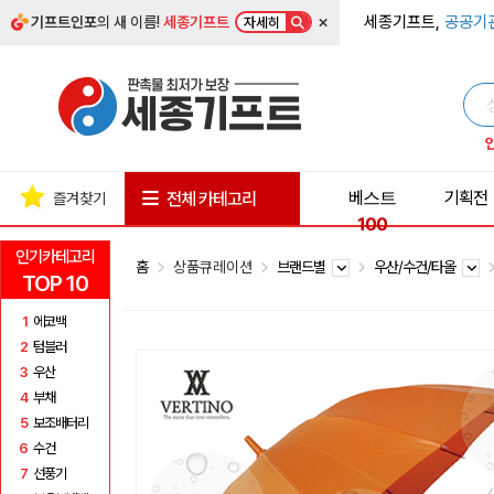
×
세종기프트,
공공기
기프트인포
의 새 이름!
세종기프트
자세히
베스트
기획전
전체 카테고리
즐겨찾기
100
인기카테고리
홈
상품큐레이션
브랜드별
우산/수건/타올
TOP 10
1
에코백
2
텀블러
3
우산
4
부채
5
보조배터리
6
수건
7
선풍기