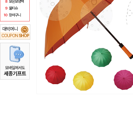
8
보온보냉백
9
물티슈
10
장바구니
대박머니
₩
COUPON
SHOP
모바일에서도
세종기프트