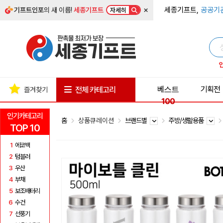
×
세종기프트,
공공기
기프트인포
의 새 이름!
세종기프트
자세히
베스트
기획전
전체 카테고리
즐겨찾기
100
인기카테고리
홈
상품큐레이션
브랜드별
주방/생활용품
TOP 10
1
에코백
2
텀블러
3
우산
4
부채
5
보조배터리
6
수건
7
선풍기