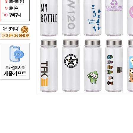
8
보온보냉백
9
물티슈
10
장바구니
대박머니
₩
COUPON
SHOP
모바일에서도
세종기프트