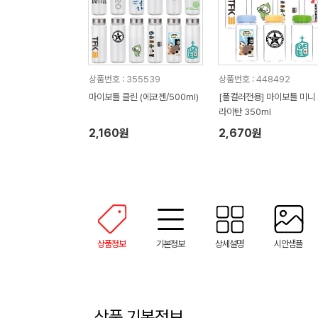
상품번호 : 355539
상품번호 : 448492
마이보틀 클린 (에코젠/500ml)
[풀컬러전용] 마이보틀 미니
라이탄 350ml
2,160원
2,670원
상품정보
기본정보
상세설명
시안샘플
상품 기본정보