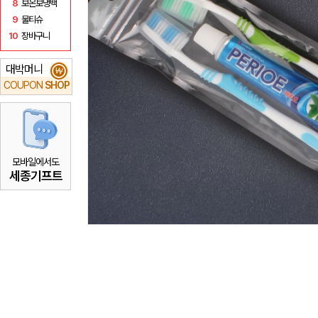
8
보온보냉백
9
물티슈
10
장바구니
대박머니
₩
COUPON
SHOP
모바일에서도
세종기프트