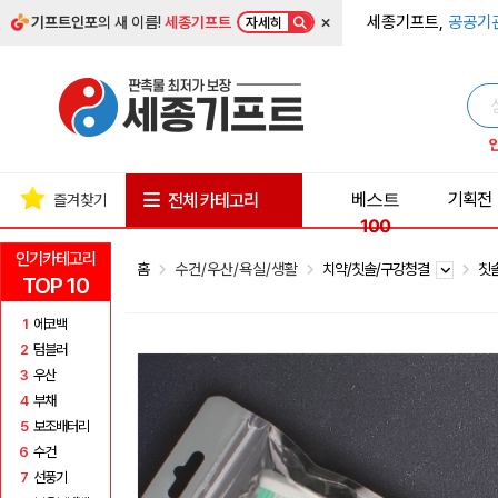
×
세종기프트,
공공기
기프트인포
의 새 이름!
세종기프트
자세히
베스트
기획전
전체 카테고리
즐겨찾기
100
인기카테고리
홈
수건/우산/욕실/생활
치약/칫솔/구강청결
칫
TOP 10
1
에코백
2
텀블러
3
우산
4
부채
5
보조배터리
6
수건
7
선풍기