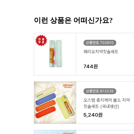
이런 상품은 어떠신가요?
상품번호 702810
페리오치약칫솔세트
744원
상품번호 813239
오스템 충치케어 불소 치약
칫솔세트 (국내생산)
5,240원