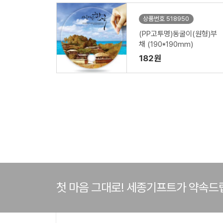
상품번호 518950
(PP고투명)동굴이(원형)부
채 (190*190mm)
182원
첫 마음 그대로! 세종기프트가 약속드