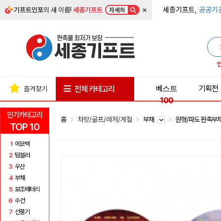
×
세종기프트,
공공기
기프트인포
의 새 이름!
세종기프트
자세히
베스트
기획전
전체 카테고리
즐겨찾기
100
인기카테고리
홈
차량/골프/레저/계절
부채
원형/파도 판촉부
TOP 10
1
에코백
2
텀블러
3
우산
4
부채
5
보조배터리
6
수건
7
선풍기