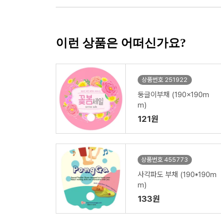
이런 상품은 어떠신가요?
상품번호 251922
둥글이부채 (190x190m
m)
121원
상품번호 455773
사각파도 부채 (190*190m
m)
133원