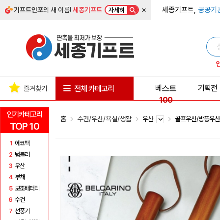
×
세종기프트,
공공기
기프트인포
의 새 이름!
세종기프트
자세히
베스트
기획전
전체 카테고리
즐겨찾기
100
인기카테고리
홈
수건/우산/욕실/생활
우산
골프우산/방풍우
TOP 10
1
에코백
2
텀블러
3
우산
4
부채
5
보조배터리
6
수건
7
선풍기