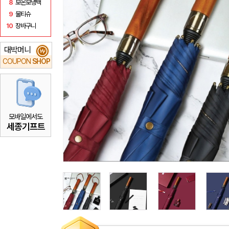
8
보온보냉백
9
물티슈
10
장바구니
대박머니
₩
COUPON
SHOP
모바일에서도
세종기프트