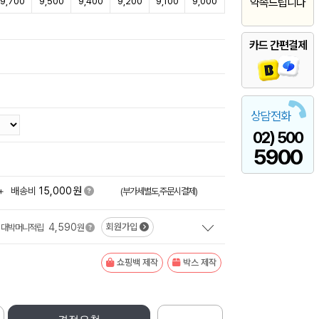
9,700
9,500
9,400
9,200
9,100
9,000
약속드립니다
카드 간편결제
상담전화
02) 500
5900
원
+
배송비
15,000
(부가세별도,주문시결제)
4,590
회원가입
대박머니적립
원
쇼핑백 제작
박스 제작