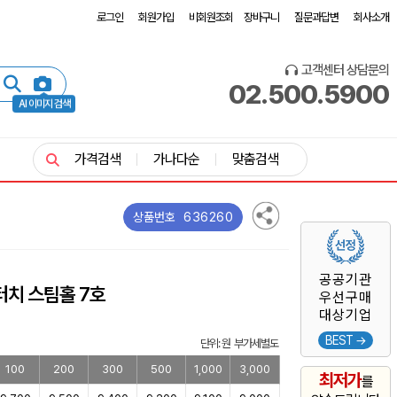
로그인
회원가입
비회원조회
장바구니
질문과답변
회사소개
고객센터 상담문의
02.500.5900
AI 이미지 검색
가격검색
가나다순
맞춤검색
636260
상품번호
공공기관
터치 스팀홀 7호
우선구매
대상기업
BEST →
단위: 원 부가세별도
100
200
300
500
1,000
3,000
최저가
를