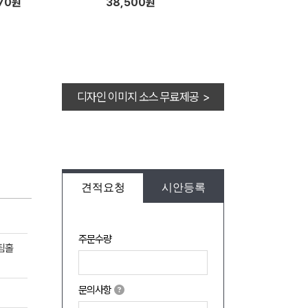
970원
38,500원
디자인 이미지 소스 무료제공 >
견적요청
시안등록
주문수량
스팀홀
문의사항