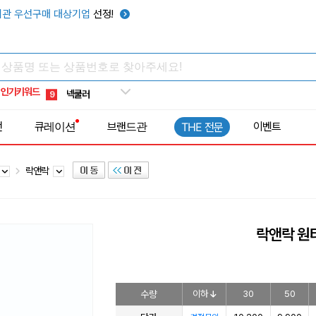
키캡
5
관 우선구매 대상기업
선정!
우산
6
텀블러
7
쿨토시
8
인기키워드
넥쿨러
9
타포린가방
10
전
큐레이션
브랜드관
이벤트
THE 전문
선풍기
1
락앤락
락앤락 원
수량
이하
30
50