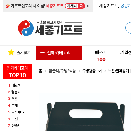
×
세종기프트,
공공기
기프트인포
의 새 이름!
세종기프트
자세히
베스트
기획
전체 카테고리
즐겨찾기
100
인기카테고리
홈
텀블러/주방/식품
주방용품
보관/밀폐용기
TOP 10
1
에코백
2
텀블러
3
우산
4
부채
5
보조배터리
6
수건
7
선풍기