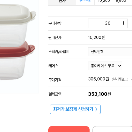
단가
10,200
9,900
견적문의
구매수량
10,200
원
판매단가
스티커/라벨지
케이스
306,000
원
(부가세별도)
구매가격
353,100
결제금액
원
최저가 보장제 신청하기
〉