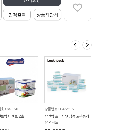
견적요청
견적출력
상품제안서
호 : 656580
상품번호 : 845295
트락 이벤트 2호
락앤락 프리저핏 냉동 보관용기
14P 세트