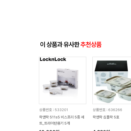
이 상품과 유사한
추천상품
상품번호 : 533201
상품번호 : 636266
락앤락 511s5 비스프리 5종 세
락앤락 심플락 5호
트_트라이탄용기 5개