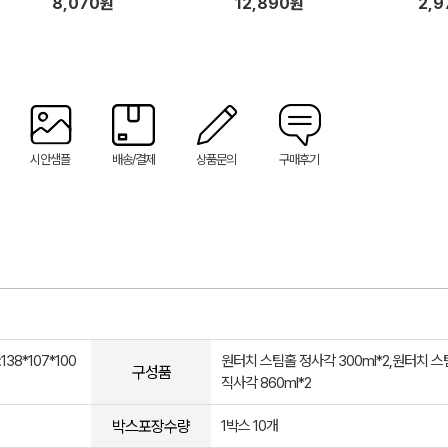
8,070원
12,890원
2,
시안샘플
배송/결제
상품문의
구매후기
138*107*100
원터치 스팀홀 정사각 300ml*2,원터치 
구성품
직사각 860ml*2
박스포장수량
1박스 10개