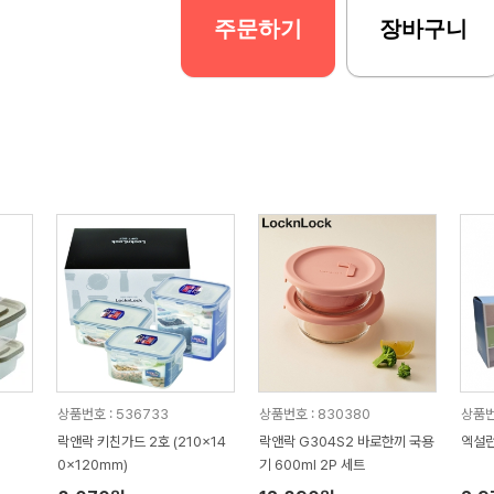
주문하기
장바구니
상품번호 : 536733
상품번호 : 830380
상품번
락앤락 키친가드 2호 (210x14
락앤락 G304S2 바로한끼 국용
엑설런
0x120mm)
기 600ml 2P 세트