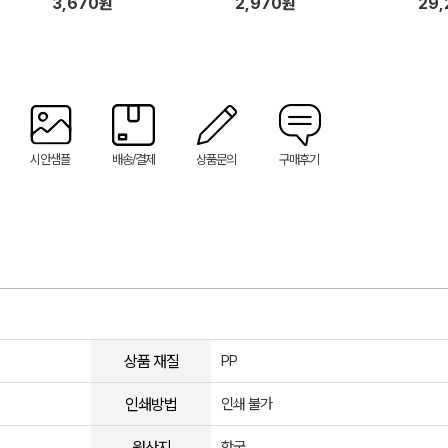
3,670원
2,970원
29
시안샘플
배송/결제
상품문의
구매후기
상품 재질
PP
인쇄방법
인쇄 불가
원산지
한국