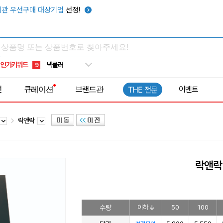
키캡
5
관 우선구매 대상기업
선정!
우산
6
텀블러
7
쿨토시
8
인기키워드
넥쿨러
9
타포린가방
10
전
큐레이션
브랜드관
이벤트
THE 전문
선풍기
1
락앤락
락앤락
수량
이하
50
100