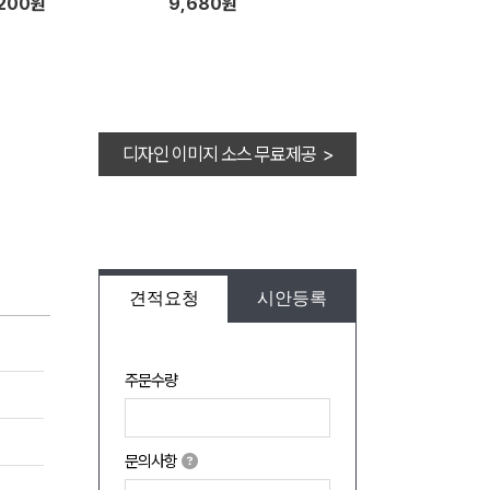
,200원
9,680원
디자인 이미지 소스 무료제공 >
견적요청
시안등록
주문수량
문의사항