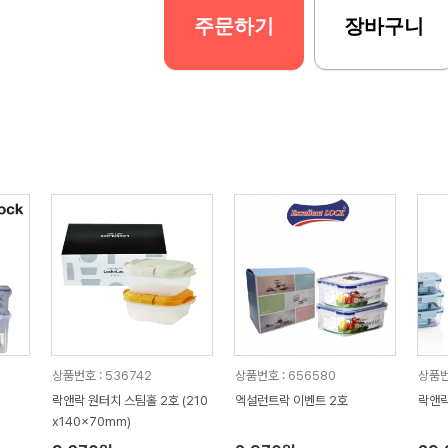
주문하기
장바구니
상품번호 : 536742
상품번호 : 656580
상품번
락앤락 원터치 스팀홀 2호 (210
엑설런트락 이벤트 2호
락앤락
x140x70mm)