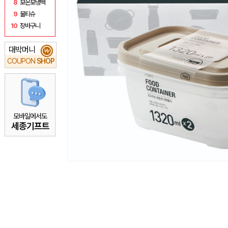
8
보온보냉백
9
물티슈
10
장바구니
대박머니
₩
COUPON
SHOP
모바일에서도
세종기프트