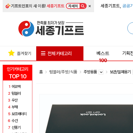
×
세종기프트,
공공기
기프트인포
의 새 이름!
세종기프트
자세히
베스트
기획
전체 카테고리
즐겨찾기
100
인기카테고리
홈
텀블러/주방/식품
주방용품
보관/밀폐용기
TOP 10
1
에코백
2
텀블러
3
우산
4
부채
5
보조배터리
6
수건
7
선풍기