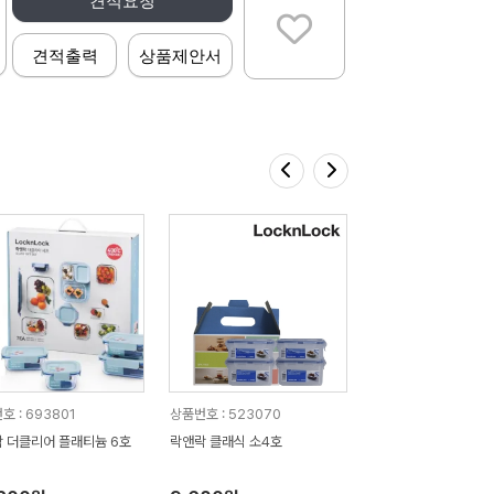
견적요청
견적출력
상품제안서
호 : 693801
상품번호 : 523070
 더클리어 플래티늄 6호
락앤락 클래식 소4호