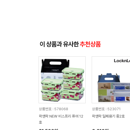
이 상품과 유사한
추천상품
상품번호 : 578068
상품번호 : 523071
락앤락 NEW 비스프리 퓨어 12
락앤락 밀폐용기 중2호
호