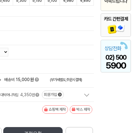
5,450
5,300
5,150
5,100
4,980
4,890
약속드립니다
카드 간편결제
상담전화
02) 500
5900
원
+
배송비
15,000
(부가세별도,주문시결제)
4,350
회원가입
대박머니적립
원
쇼핑백 제작
박스 제작