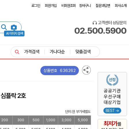
로그인
회원가입
비회원조회
장바구니
질문과답변
회사소개
고객센터 상담문의
02.500.5900
AI 이미지 검색
가격검색
가나다순
맞춤검색
636262
상품번호
공공기관
 심플락 2호
우선구매
대상기업
BEST →
단위: 원 부가세별도
200
300
500
1,000
3,000
5,000
최저가
를