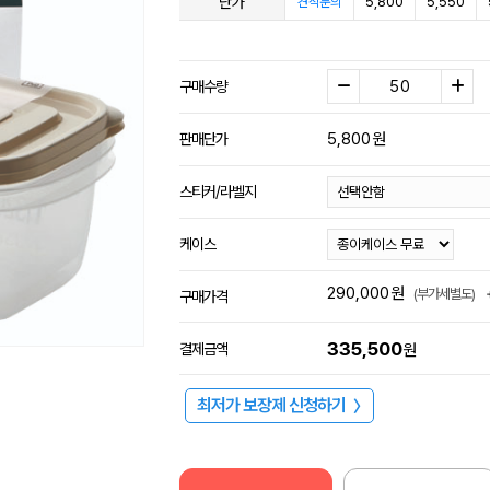
단가
5,800
5,550
견적문의
구매수량
5,800
원
판매단가
스티커/라벨지
케이스
290,000
원
(부가세별도)
구매가격
335,500
결제금액
원
최저가 보장제 신청하기
〉