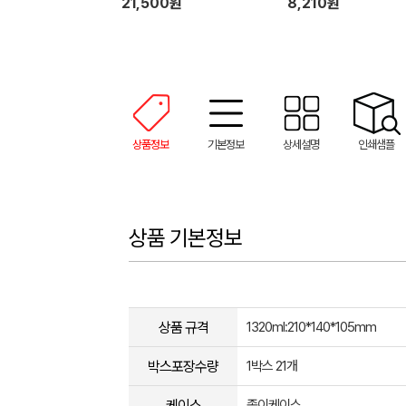
21,500원
8,210원
상품정보
기본정보
상세설명
인쇄샘플
상품 기본정보
상품 규격
1320ml:210*140*105mm
박스포장수량
1박스 21개
케이스
종이케이스