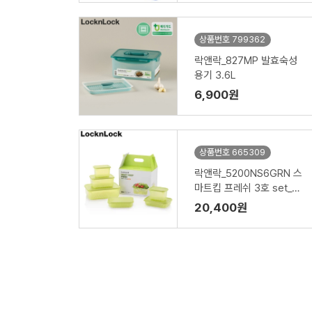
상품번호 799362
락앤락_827MP 발효숙성
용기 3.6L
6,900원
상품번호 665309
락앤락_5200NS6GRN 스
마트킵 프레쉬 3호 set_간
편용기 6개
20,400원