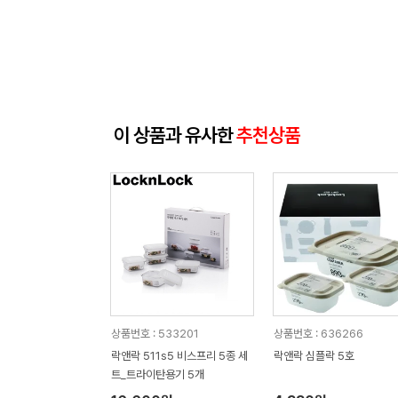
이 상품과 유사한
추천상품
상품번호 : 533201
상품번호 : 636266
락앤락 511s5 비스프리 5종 세
락앤락 심플락 5호
트_트라이탄용기 5개