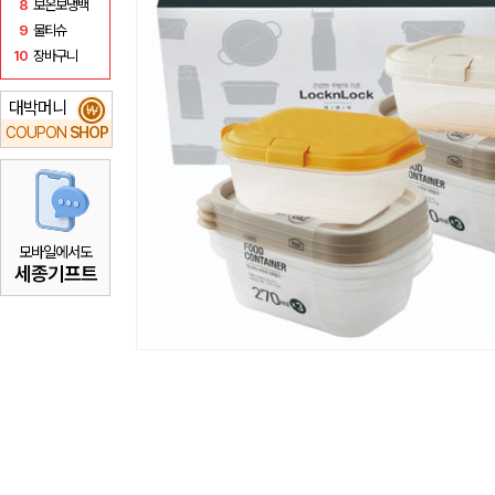
8
보온보냉백
9
물티슈
10
장바구니
대박머니
₩
COUPON
SHOP
모바일에서도
세종기프트