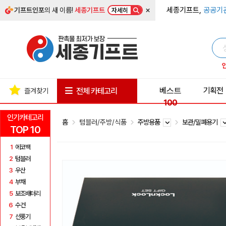
×
세종기프트,
공공기
기프트인포
의 새 이름!
세종기프트
자세히
베스트
기획전
전체 카테고리
즐겨찾기
100
인기카테고리
홈
텀블러/주방/식품
주방용품
보관/밀폐용기
TOP 10
1
에코백
2
텀블러
3
우산
4
부채
5
보조배터리
6
수건
7
선풍기