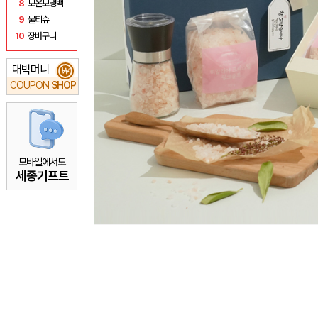
8
보온보냉백
9
물티슈
10
장바구니
대박머니
₩
COUPON
SHOP
모바일에서도
세종기프트