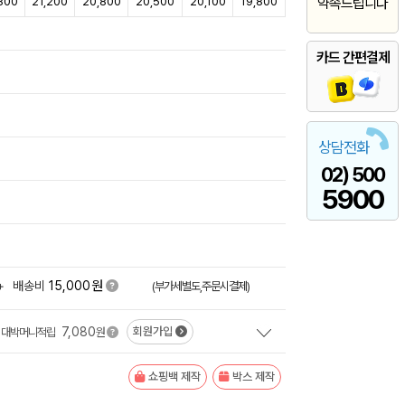
800
21,200
20,800
20,500
20,100
19,800
약속드립니다
카드 간편결제
상담전화
02) 500
5900
원
+
배송비
15,000
(부가세별도,주문시결제)
7,080
회원가입
대박머니적립
원
쇼핑백 제작
박스 제작