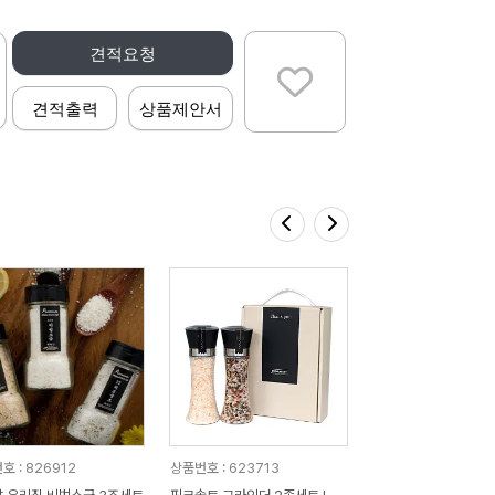
견적요청
견적출력
상품제안서
호 : 826912
상품번호 : 623713