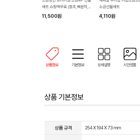
소금명인 프리미엄 소금4P 선물
해와달 우리집 비법소금32
세트 쇼핑백무료 (함초,복분자,블
소금선물세트
루베리,마늘)
11,500원
4,110원
상품정보
기본정보
상세설명
시안샘플
상품 기본정보
상품 규격
254 X 194 X 73 mm