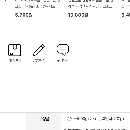
0ml
850º 제대로구운최상급소금 핑
명절선물 선물세트 결혼식 돌 답
해와달
크소금170ml 소금선물세트
례품 추석선물 천일염 핑크소금
소금
세트2
5,700원
19,800원
6,
배송/결제
상품문의
구매후기
구성품
굵은소금500gx2ea+글라인더(200g)