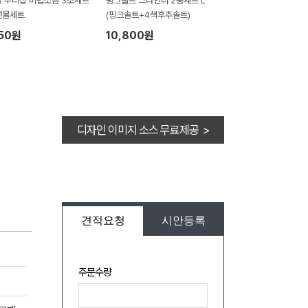
 우리집 비법소금 3조세트
핑크솔트 그라인더 2종세트 L
선물세트
(핑크솔트+4색후추솔트)
450원
10,800원
디자인 이미지 소스 무료제공 >
견적요청
시안등록
주문수량