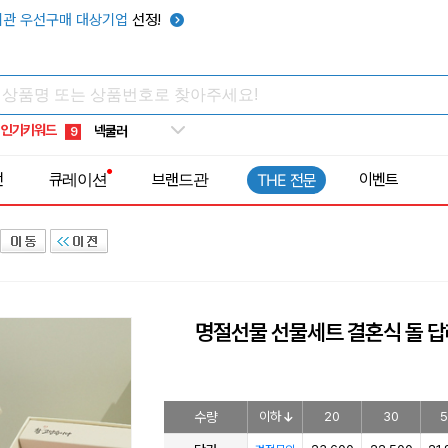
키캡
5
관 우선구매 대상기업
선정!
우산
6
텀블러
7
쿨토시
8
인기키워드
넥쿨러
9
타포린가방
10
전
큐레이션
브랜드관
이벤트
THE 전문
선풍기
1
명절선물 선물세트 결혼식 돌 
수량
이하
20
30
5