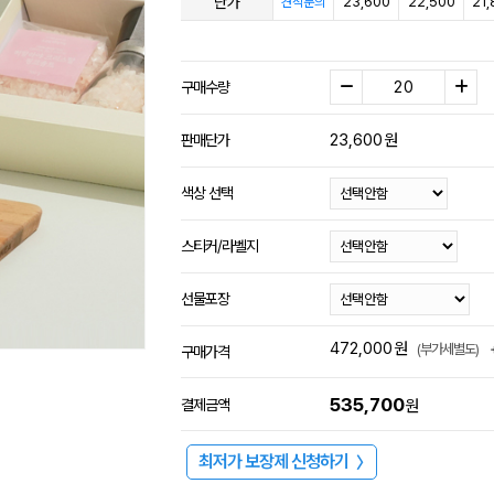
단가
23,600
22,500
21,
견적문의
구매수량
23,600
원
판매단가
색상 선택
스티커/라벨지
선물포장
472,000
원
(부가세별도)
구매가격
535,700
결제금액
원
최저가 보장제 신청하기
〉