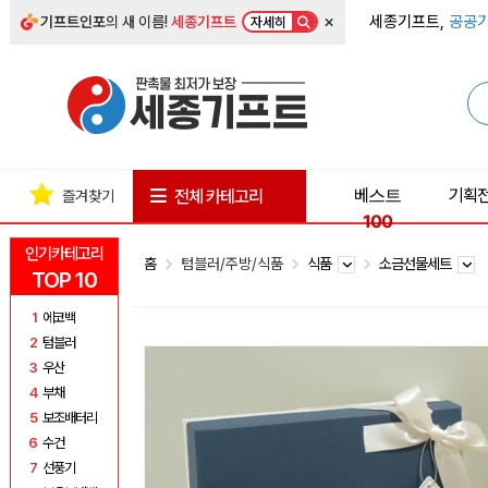
×
세종기프트,
공공기
기프트인포
의 새 이름!
세종기프트
자세히
베스트
기획
전체 카테고리
즐겨찾기
100
인기카테고리
홈
텀블러/주방/식품
식품
소금선물세트
TOP 10
1
에코백
2
텀블러
3
우산
4
부채
5
보조배터리
6
수건
7
선풍기