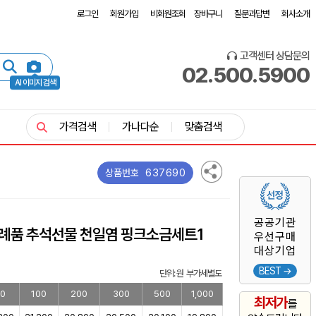
로그인
회원가입
비회원조회
장바구니
질문과답변
회사소개
고객센터 상담문의
02.500.5900
AI 이미지 검색
가격검색
가나다순
맞춤검색
637690
상품번호
공공기관
답례품 추석선물 천일염 핑크소금세트1
우선구매
대상기업
BEST →
단위: 원 부가세별도
0
100
200
300
500
1,000
최저가
를