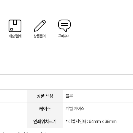
배송/결제
상품문의
구매후기
상품 색상
블루
케이스
개별 케이스
인쇄위치크기
* 라벨지인쇄 : 64mm x 38mm