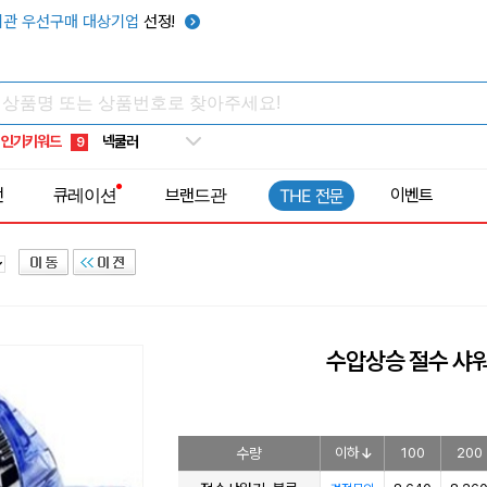
키캡
5
관 우선구매 대상기업
선정!
우산
6
텀블러
7
쿨토시
8
인기키워드
넥쿨러
9
타포린가방
10
전
큐레이션
브랜드관
이벤트
THE 전문
선풍기
1
수압상승 절수 샤워
수량
이하
100
200