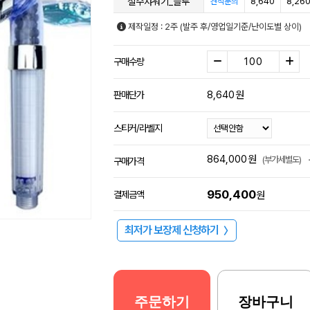
절수샤워기_블루
8,640
8,26
견적문의
제작일정 : 2주 (발주 후/영업일기준/난이도별 상이)
구매수량
8,640
원
판매단가
스티커/라벨지
864,000
원
(부가세별도)
구매가격
950,400
결제금액
원
최저가 보장제 신청하기
〉
주문하기
장바구니