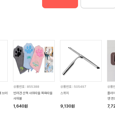
상품번호 : 855388
상품번호 : 505497
상품번
대 브러
반려견 산책 샤워타올 목욕타올
스퀴지
플라이
샤워볼
앤 면
1,640원
9,130원
7,7