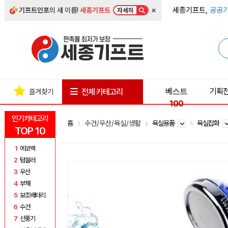
×
세종기프트,
공공기
기프트인포
의 새 이름!
세종기프트
자세히
베스트
기획
전체 카테고리
즐겨찾기
100
인기카테고리
홈
수건/우산/욕실/생활
욕실용품
욕실잡화
TOP 10
1
에코백
2
텀블러
3
우산
4
부채
5
보조배터리
6
수건
7
선풍기