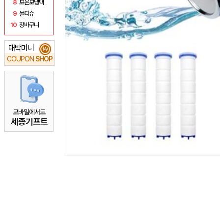
8
보온보냉백
9
물티슈
10
장바구니
대박머니
₩
COUPON
SHOP
모바일에서도
세종기프트