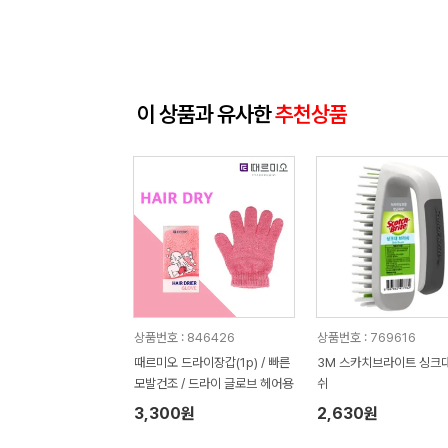
이 상품과 유사한
추천상품
상품번호 : 846426
상품번호 : 769616
때르미오 드라이장갑(1p) / 빠른
3M 스카치브라이트 싱크
모발건조 / 드라이 글로브 헤어용
쉬
3,300원
2,630원