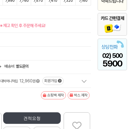
0
7,990
7,760
7,570
7,410
7,320
7,160
약속드립니다
카드 간편결제
※ 재고 확인 후 주문해 주세요!
상담전화
02) 500
5900
+
배송비
별도문의
12,960
회원가입
대박머니적립
원
쇼핑백 제작
박스 제작
견적요청