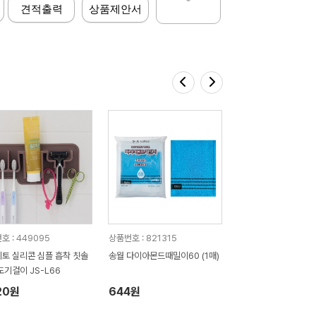
견적출력
상품제안서
호 : 449095
상품번호 : 821315
토 실리콘 심플 흡착 칫솔
송월 다이아몬드때밀이60 (1매)
도기걸이 JS-L66
20원
644원