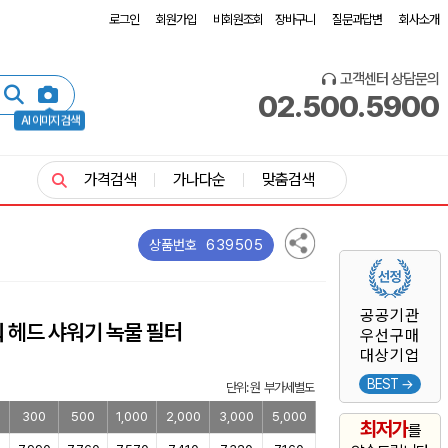
로그인
회원가입
비회원조회
장바구니
질문과답변
회사소개
고객센터 상담문의
02.500.5900
AI 이미지 검색
가격검색
가나다순
맞춤검색
639505
상품번호
공공기관
 헤드 샤워기 녹물 필터
우선구매
대상기업
BEST →
단위: 원 부가세별도
300
500
1,000
2,000
3,000
5,000
최저가
를