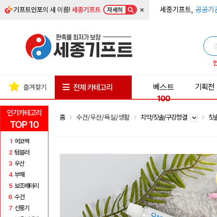
×
세종기프트,
공공기
기프트인포
의 새 이름!
세종기프트
자세히
베스트
기획전
전체 카테고리
즐겨찾기
100
인기카테고리
홈
수건/우산/욕실/생활
치약/칫솔/구강청결
칫
TOP 10
1
에코백
2
텀블러
3
우산
4
부채
5
보조배터리
6
수건
7
선풍기