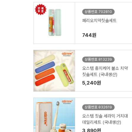
상품번호 702810
페리오치약칫솔세트
744원
상품번호 813239
오스템 충치케어 불소 치약
칫솔세트 (국내생산)
5,240원
상품번호 832619
오스템 칫솔 세라믹 거치대
데일리세트 (국내생산)
3,890원