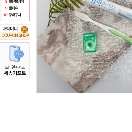
8
보온보냉백
9
물티슈
10
장바구니
대박머니
₩
COUPON
SHOP
모바일에서도
세종기프트