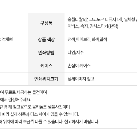
송월타월1장, 코코도르 디퓨저 1개, 일체형
구성품
이박스, 속지, 감사스티커(랜덤)
상품 색상
: 액체형
청색,아이보리,회색,갈색
인쇄방법
나염/자수
케이스
손잡이 케이스
인쇄위치크기
상세이미지 참고
여 무료로 제공하는 물건이며
해서 결정해주세요.
돕기위해 참고용으로 올려놓은 샘플사진이며
 따라 실제 상품과 다소 차이가 있을 수 있습니다.
과 위치에 따라 조금씩 다를 수 있습니다. 참고하시기 바랍니다.