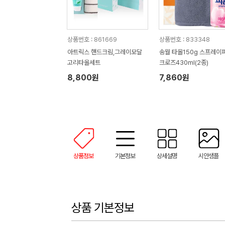
상품번호 : 861669
상품번호 : 833348
아트릭스 핸드크림,그레이모달
송월 타올150g 스프레이
고리타올세트
크로즈430ml(2종)
8,800원
7,860원
상품정보
기본정보
상세설명
시안샘플
상품 기본정보