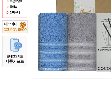
8
보온보냉백
9
물티슈
10
장바구니
대박머니
₩
COUPON
SHOP
모바일에서도
세종기프트