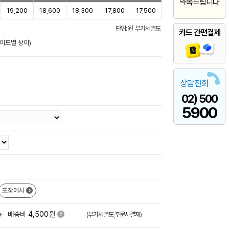
약속드립니다
19,200
18,600
18,300
17,800
17,500
단위: 원 부가세별도
카드 간편결제
난이도별 상이)
상담전화
02) 500
5900
포장예시
원
+
배송비
4,500
(부가세별도,주문시결제)