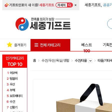
×
세종기프트,
공공기
기프트인포
의 새 이름!
세종기프트
자세히
베스트
기획
전체 카테고리
즐겨찾기
100
인기카테고리
홈
수건/우산/욕실/생활
수건/타올
타올/기타
TOP 10
1
에코백
2
텀블러
3
우산
4
부채
5
보조배터리
6
수건
7
선풍기