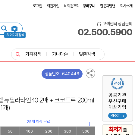
로그인
회원가입
비회원조회
장바구니
질문과답변
회사소개
고객센터 상담문의
02.500.5900
AI 이미지 검색
가격검색
가나다순
맞춤검색
640446
상품번호
공공기관
텔 뉴필라라인40 2매 + 코코도르 200ml
우선구매
1개)
대상기업
BEST →
25개 이상 무료
최저가
를
50
100
200
300
500