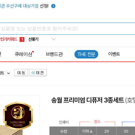
텀블러
7
관 우선구매 대상기업
선정!
쿨토시
8
넥쿨러
9
타포린가방
10
인기키워드
선풍기
1
전
큐레이션
브랜드관
이벤트
THE 전문
세트
송월 프리미엄 디퓨저 3종세트
(호
별도
인쇄비
수량
이하
20
30