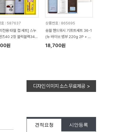
호 : 587637
상품번호 : 865695
피전용 타월 컵 세트] 스누
송월 핸드워시 기프트세트 36-1
렌즈40 2장 블럭블랙34 2
(뉴 바이브 뱀부 220g 2P + 생
누피 3P 컵 세트
활공작소500ml 1P)
200원
18,700원
디자인 이미지 소스 무료제공 >
견적요청
시안등록