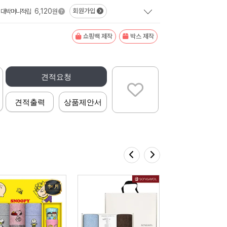
6,120
회원가입
대박머니적립
원
쇼핑백 제작
박스 제작
견적요청
견적출력
상품제안서