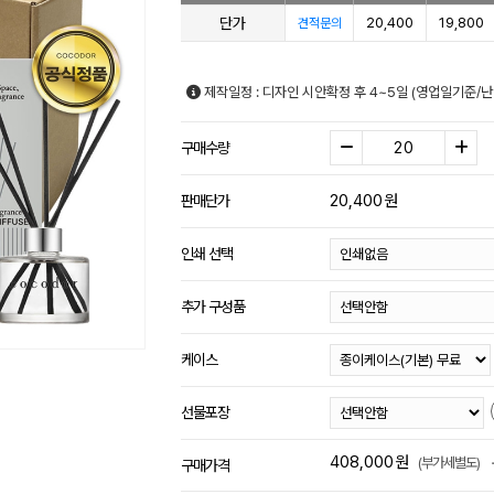
단가
20,400
19,800
견적문의
제작일정 : 디자인 시안확정 후 4~5일 (영업일기준/
구매수량
20,400
원
판매단가
인쇄 선택
추가 구성품
케이스
선물포장
408,000
원
(부가세별도)
구매가격