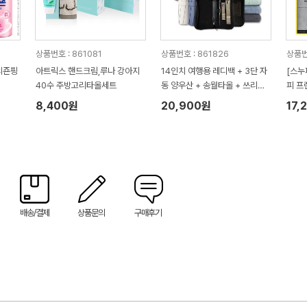
상품번호 : 861081
상품번호 : 861826
상품번
피죤핑
아트릭스 핸드크림,루나 강아지
14인치 여행용 레디백 + 3단 자
[스누
40수 주방고리타올세트
동 양우산 + 송월타올 + 쓰리세
피 프
븐 460KC 손톱깎이세트 선물세
장 스
8,400원
20,900원
17,
트 레디백 선물세트
배송/결제
상품문의
구매후기