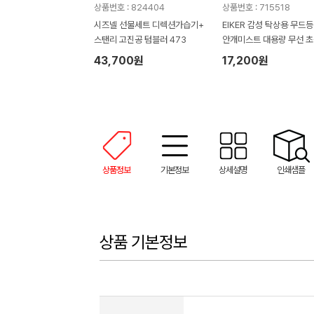
상품번호 : 824404
상품번호 : 715518
시즈넬 선물세트 디렉션가습기+
EIKER 감성 탁상용 무드등
스탠리 고진공 텀블러 473
안개미스트 대용량 무선 
가습기
43,700원
17,200원
상품정보
기본정보
상세설명
인쇄샘플
상품 기본정보