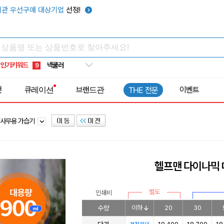
키캡
5
관 우선구매 대상기업
선정!
우산
6
텀블러
7
쿨토시
8
인기키워드
넥쿨러
9
타포린가방
10
전
큐레이션
브랜드관
이벤트
THE 전문
선풍기
1
/사무용 가습기
헬프맨 다이나믹 
별도
인쇄비
수량
이하
20
30