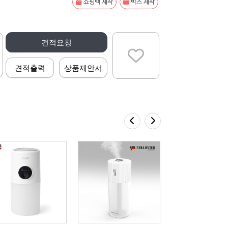
쇼핑백 제작
박스 제작
견적요청
견적출력
상품제안서