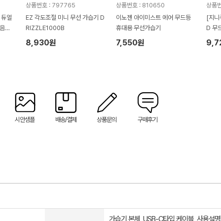
상품번호 : 797765
상품번호 : 810650
상품번
 듀얼
EZ 각도조절 미니 무선 가습기 D
이노젠 아이미스트 에어 무드등
[지니
초음파
RIZZLE1000B
휴대용 무선가습기
D 무
Q-HX
8,930원
7,550원
9,
170m
시안샘플
배송/결제
상품문의
구매후기
가습기 본체, USB-C타입 케이블, 사용설명