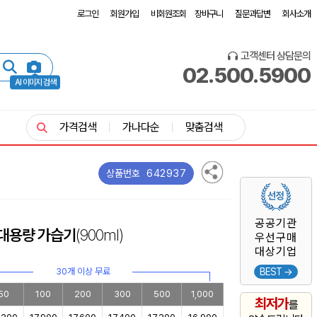
로그인
회원가입
비회원조회
장바구니
질문과답변
회사소개
고객센터 상담문의
02.500.5900
AI 이미지 검색
가격검색
가나다순
맞춤검색
642937
상품번호
공공기관
대용량 가습기
(900ml)
우선구매
대상기업
30개 이상 무료
BEST →
50
100
200
300
500
1,000
최저가
를