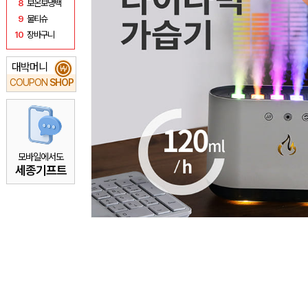
8
보온보냉백
9
물티슈
10
장바구니
대박머니
₩
COUPON
SHOP
모바일에서도
세종기프트