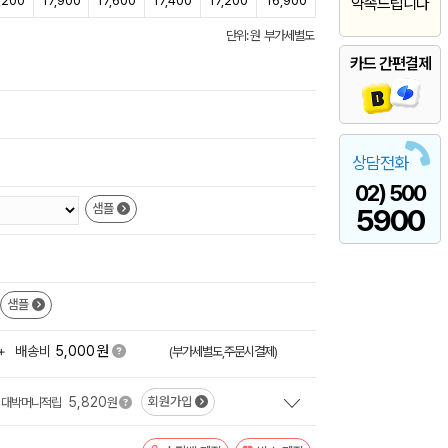
,200
17,900
17,600
17,400
17,200
16,900
약속드립니다
단위: 원 부가세별도
카드 간편결제
상담전화
02) 500
샘플
5900
샘플
원
+
배송비
5,000
(부가세별도,주문시결제)
5,820
회원가입
대박머니적립
원