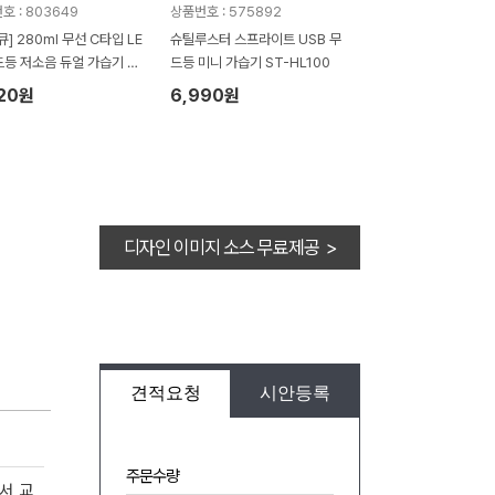
호 : 803649
상품번호 : 575892
큐] 280ml 무선 C타입 LE
슈틸루스터 스프라이트 USB 무
드등 저소음 듀얼 가습기 Z
드등 미니 가습기 ST-HL100
20 (78mm x 78,mm x
720원
6,990원
m / 209g)
디자인 이미지 소스 무료제공 >
견적요청
시안등록
주문수량
서, 교