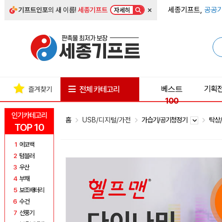
×
세종기프트,
공공기
기프트인포
의 새 이름!
세종기프트
자세히
베스트
기획
전체 카테고리
즐겨찾기
100
인기카테고리
홈
USB/디지털/가전
가습기/공기청정기
탁상
TOP 10
1
에코백
2
텀블러
3
우산
4
부채
5
보조배터리
6
수건
7
선풍기