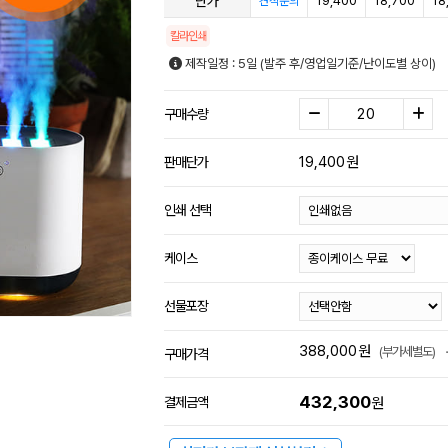
단가
19,400
18,700
18
견적문의
칼라인쇄
제작일정 : 5일 (발주 후/영업일기준/난이도별 상이)
구매수량
19,400
원
판매단가
인쇄 선택
케이스
선물포장
388,000
원
(부가세별도)
구매가격
432,300
결제금액
원