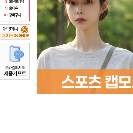
8
보온보냉백
9
물티슈
10
장바구니
대박머니
₩
COUPON
SHOP
모바일에서도
세종기프트