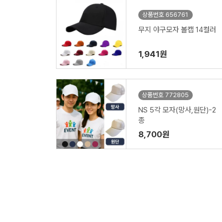
상품번호 656761
무지 야구모자 볼캡 14컬러
1,941원
상품번호 772805
NS 5각 모자(망사,원단)-2
종
8,700원