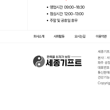
영업시간 09:00~18:30
점심시간 12:00~13:00
주말 및 공휴일 휴무
회사소개
사회활동
오시는길
이용약관
세종기프트
본사 : 
파주 공장
대표번호 :
통신판매신
건강기능식
Copyrig