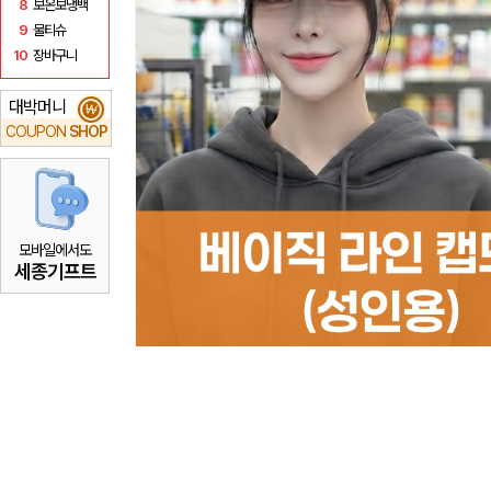
8
보온보냉백
9
물티슈
10
장바구니
대박머니
₩
COUPON
SHOP
모바일에서도
세종기프트