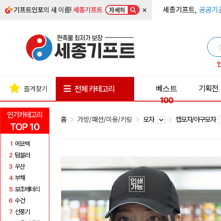
×
세종기프트,
공공기
기프트인포
의 새 이름!
세종기프트
자세히
베스트
기획전
전체 카테고리
즐겨찾기
100
인기카테고리
홈
가방/패션/미용/키링
모자
캡모자/야구모자
TOP 10
1
에코백
2
텀블러
3
우산
4
부채
5
보조배터리
6
수건
7
선풍기