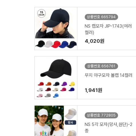
상품번호 665794
NS 캡모자 JIP-1743(여러
컬러)
4,020원
상품번호 656761
무지 야구모자 볼캡 14컬러
1,941원
상품번호 772805
NS 5각 모자(망사,원단)-2
종