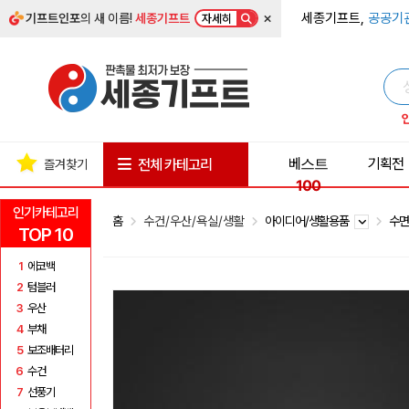
×
세종기프트,
공공기
기프트인포
의 새 이름!
세종기프트
자세히
베스트
기획전
전체 카테고리
즐겨찾기
100
인기카테고리
홈
수건/우산/욕실/생활
아이디어/생활용품
수
TOP 10
1
에코백
2
텀블러
3
우산
4
부채
5
보조배터리
6
수건
7
선풍기