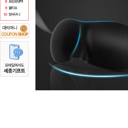
8
보온보냉백
9
물티슈
10
장바구니
대박머니
₩
COUPON
SHOP
모바일에서도
세종기프트