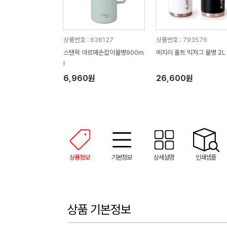
상품번호 : 638127
상품번호 : 793576
스텐락 아르떼손잡이물병900m
에지리 홀트 빅저그 물병 2L
l
6,960원
26,600원
상품정보
기본정보
상세설명
인쇄샘플
상품 기본정보