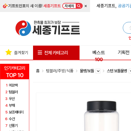
×
세종기프트,
공공기
기프트인포
의 새 이름!
세종기프트
자세히
베스트
기획전
전체 카테고리
즐겨찾기
100
인기카테고리
홈
텀블러/주방/식품
물병/보틀
스텐 보틀물병
TOP 10
1
에코백
2
텀블러
3
우산
4
부채
5
보조배터리
6
수건
7
선풍기