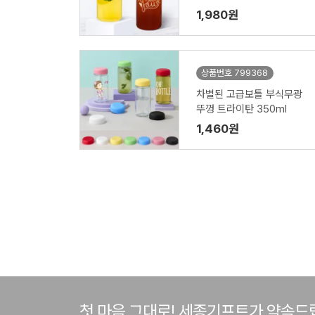
1,980원
상품번호 799368
차별된 고급보틀 부식무광
뚜껑 트라이탄 350ml
1,460원
첫 마음 그대로! 세종기프트가 약속드