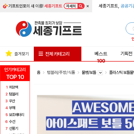
×
세종기프트,
공공기
기프트인포
의 새 이름!
세종기프트
자세히
베스트
기획전
전체 카테고리
즐겨찾기
100
인기카테고리
홈
텀블러/주방/식품
물병/보틀
플라스틱 보틀
TOP 10
1
에코백
2
텀블러
3
우산
4
부채
5
보조배터리
6
수건
7
선풍기