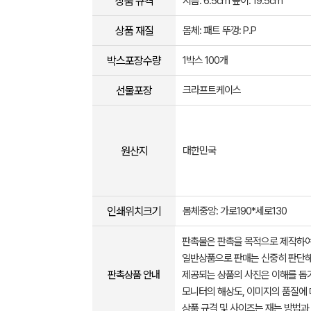
상품 규격
지름: 6.5cm 높이: 19.5cm
상품 재질
몸체: 패트 뚜껑: P.P
박스포장수량
1박스 100개
선물포장
크라프트케이스
원산지
대한민국
인쇄위치크기
몸체중앙: 가로190*세로130
판촉물은 판촉을 목적으로 제작하여
일반상품으로 판매는 신중히 판단해
판촉상품 안내
제공되는 상품의 사진은 이해를 
모니터의 해상도, 이미지의 품질에 
상품 규격 및 사이즈는 재는 방법과