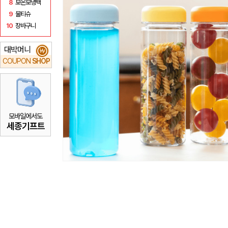
8
보온보냉백
9
물티슈
10
장바구니
대박머니
₩
COUPON
SHOP
모바일에서도
세종기프트