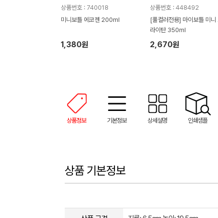
상품번호 : 740018
상품번호 : 448492
미니보틀 에코젠 200ml
[풀컬러전용] 마이보틀 미니
라이탄 350ml
1,380원
2,670원
상품정보
기본정보
상세설명
인쇄샘플
상품 기본정보