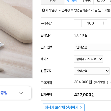
단가
3,840
3,730
견적문의
제작일정 : 시안확정 후 영업일기준 4~6일 (난이도별 
구매수량
3,840
원
판매단가
인쇄 선택
케이스
선물포장
384,000
원
(부가세별도)
구매가격
 증정
427,900
결제금액
원
최저가 보장제 신청하기
〉