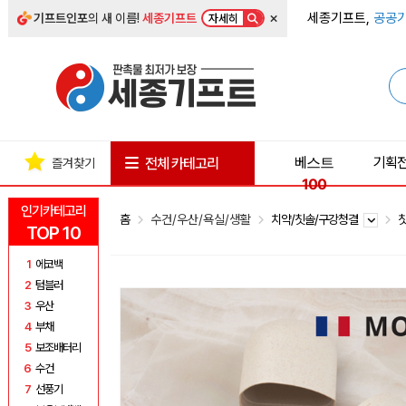
×
세종기프트,
공공기
기프트인포
의 새 이름!
세종기프트
자세히
베스트
기획
전체 카테고리
즐겨찾기
100
인기카테고리
홈
수건/우산/욕실/생활
치약/칫솔/구강청결
TOP 10
1
에코백
2
텀블러
3
우산
4
부채
5
보조배터리
6
수건
7
선풍기