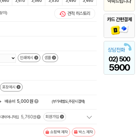
3,660
3,610
3,560
3,530
3,490
3,460
약속드립니다
상이)
견적 히스토리
카드 간편결제
상담전화
02) 500
인쇄예시
샘플
5900
포장예시
원
+
배송비
5,000
(부가세별도,주문시결제)
5,760
회원가입
대박머니적립
원
쇼핑백 제작
박스 제작