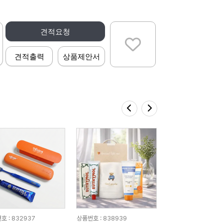
견적요청
견적출력
상품제안서
호 : 832937
상품번호 : 838939