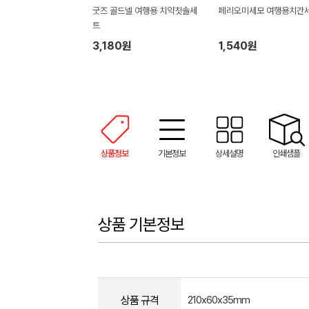
굿즈 골드넬 여행용 치약칫솔세
페리오미세모 여행용치간
트
3,180원
1,540원
상품정보
기본정보
상세설명
인쇄샘플
상품 기본정보
상품 규격
210x60x35mm