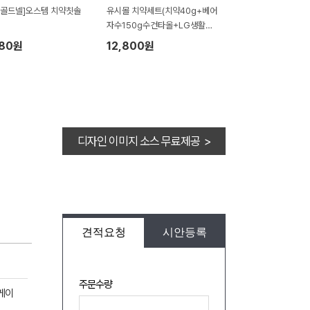
 골드넬]오스템 치약칫솔
유시몰 치약세트(치약40g+베어
자수150g수건타올+LG생활건
강 퓨어더마 선크림50g)
880원
12,800원
디자인 이미지 소스 무료제공 >
견적요청
시안등록
주문수량
해케이