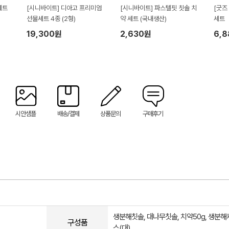
세트
[시니바이트] 디아고 프리미엄
[시니바이트] 파스텔핏 칫솔 치
[굿즈
선물세트 4종 (2형)
약 세트 (국내생산)
세트
19,300원
2,630원
6,
시안샘플
배송/결제
상품문의
구매후기
생분해칫솔, 대나무칫솔, 치약50g, 생분
구성품
스(대)