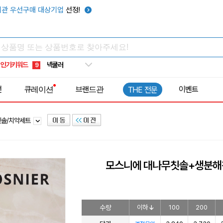
관 우선구매 대상기업
선정!
우산
6
텀블러
7
쿨토시
8
넥쿨러
9
인기키워드
타포린가방
10
선풍기
1
전
큐레이션
브랜드관
이벤트
THE 전문
칫솔/치약세트
모스니에 대나무칫솔+생분해
수량
이하
100
200