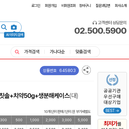
로그인
회원가입
비회원조회
장바구니
질문과답변
회사소개
고객센터 상담문의
02.500.5900
AI 이미지 검색
가격검색
가나다순
맞춤검색
645803
상품번호
공공기관
칫솔+치약50g+생분해케이스
(대)
우선구매
대상기업
BEST →
10개 단위 판매 / 단위: 원 부가세별도
300
500
1,000
2,000
3,000
5,000
최저가
를