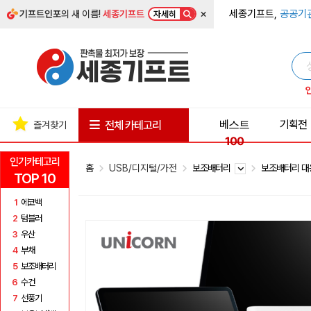
×
세종기프트,
공공기
기프트인포
의 새 이름!
세종기프트
자세히
베스트
기획전
전체 카테고리
즐겨찾기
100
인기카테고리
홈
USB/디지털/가전
보조배터리
보조배터리 대
TOP 10
1
에코백
2
텀블러
3
우산
4
부채
5
보조배터리
6
수건
7
선풍기