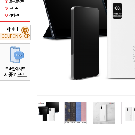
8
보온보냉백
9
물티슈
10
장바구니
대박머니
₩
COUPON
SHOP
모바일에서도
세종기프트