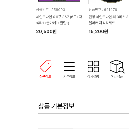
상품번호 : 258093
상품번호 : 641479
세인트나인 X 6구 367 (6구+자
원형 세인트나인 씨 3피스 3
석티1+볼마커1+클립1)
볼마커 자석티세트
20,500원
15,200원
상품정보
기본정보
상세설명
인쇄샘플
상품 기본정보