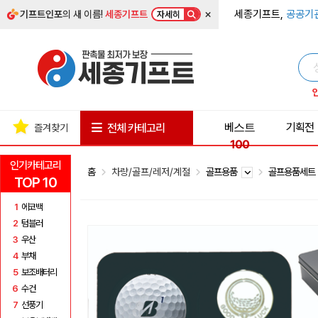
×
세종기프트,
공공기
기프트인포
의 새 이름!
세종기프트
자세히
베스트
기획전
전체 카테고리
즐겨찾기
100
인기카테고리
홈
차량/골프/레저/계절
골프용품
골프용품세
TOP 10
1
에코백
2
텀블러
3
우산
4
부채
5
보조배터리
6
수건
7
선풍기