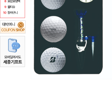
8
보온보냉백
9
물티슈
10
장바구니
대박머니
₩
COUPON
SHOP
모바일에서도
세종기프트