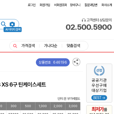
로그인
회원가입
비회원조회
장바구니
질문과답변
회사소개
고객센터 상담문의
02.500.5900
AI 이미지 검색
가격검색
가나다순
맞춤검색
646196
상품번호
공공기관
 XS 6구 틴케이스세트
우선구매
대상기업
BEST →
단위: 원 부가세별도
00
300
500
1,000
2,000
3,000
최저가
를