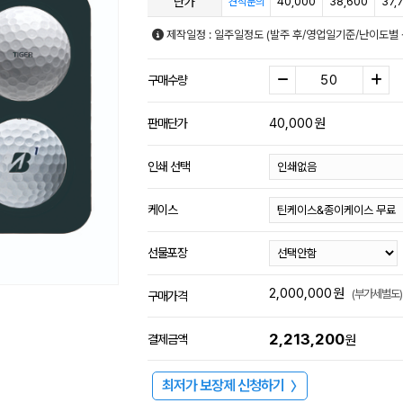
단가
40,000
38,600
37,
견적문의
제작일정 : 일주일정도 (발주 후/영업일기준/난이도별 
구매수량
40,000
원
판매단가
인쇄 선택
케이스
선물포장
2,000,000
원
(부가세별도)
구매가격
2,213,200
결제금액
원
최저가 보장제 신청하기
〉