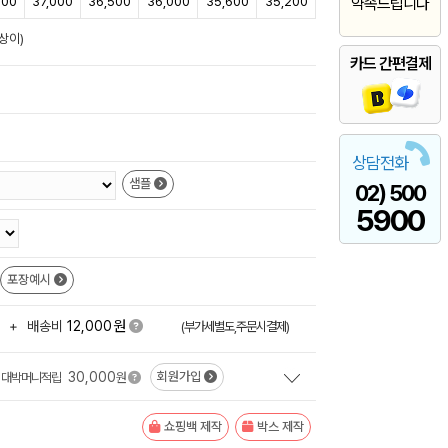
700
37,000
36,500
36,000
35,600
35,200
약속드립니다
상이)
카드 간편결제
상담전화
샘플
02) 500
5900
포장예시
원
+
배송비
12,000
(부가세별도,주문시결제)
30,000
회원가입
대박머니적립
원
쇼핑백 제작
박스 제작