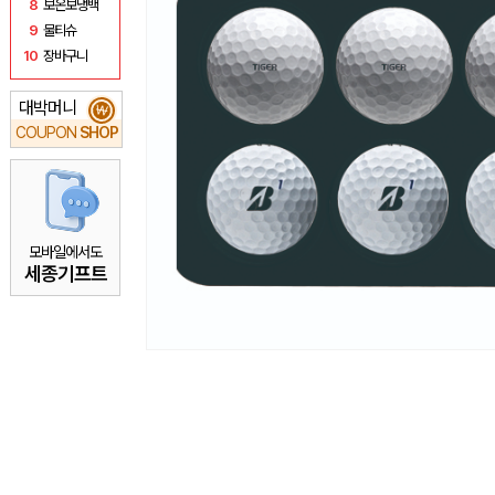
8
보온보냉백
9
물티슈
10
장바구니
대박머니
₩
COUPON
SHOP
모바일에서도
세종기프트