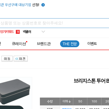
키캡
5
관 우선구매 대상기업
선정!
우산
6
텀블러
7
쿨토시
8
인기키워드
넥쿨러
9
타포린가방
10
전
큐레이션
브랜드관
이벤트
THE 전문
선풍기
1
브리지스톤 투어 B
수량
이하
50
100
2