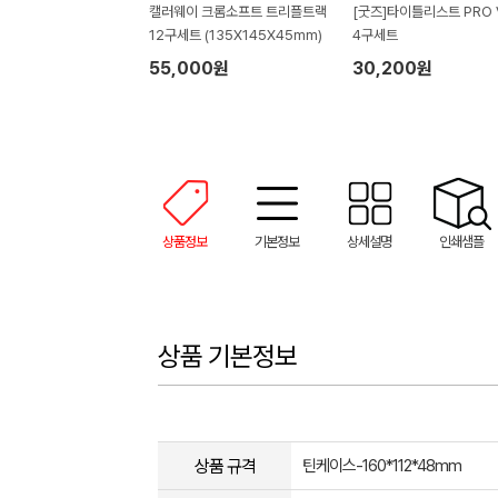
캘러웨이 크롬소프트 트리플트랙
[굿즈]타이틀리스트 PRO 
12구세트 (135X145X45mm)
4구세트
55,000원
30,200원
상품정보
기본정보
상세설명
인쇄샘플
상품 기본정보
상품 규격
틴케이스-160*112*48mm