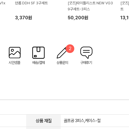
V1x
던롭 DDH SF 3구세트
[굿즈]타이틀리스트 NEW VG3
[굿즈
9구세트-3피스
트
3,370원
50,200원
13,
2
시안샘플
배송/결제
상품문의
구매후기
상품 재질
골프공 3피스,케이스-철