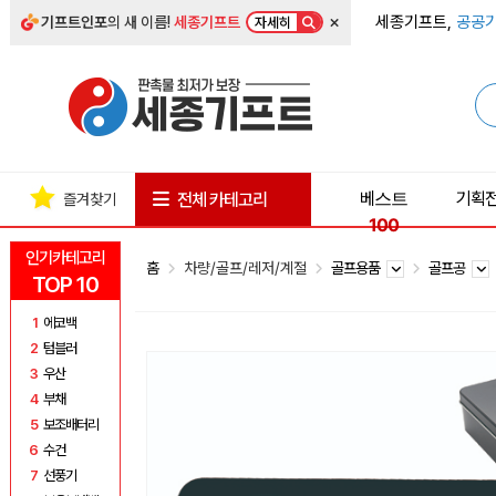
×
세종기프트,
공공기
기프트인포
의 새 이름!
세종기프트
자세히
베스트
기획
전체 카테고리
즐겨찾기
100
인기카테고리
홈
차량/골프/레저/계절
골프용품
골프공
TOP 10
1
에코백
2
텀블러
3
우산
4
부채
5
보조배터리
6
수건
7
선풍기