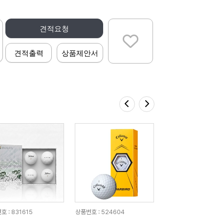
견적요청
견적출력
상품제안서
 : 831615
상품번호 : 524604