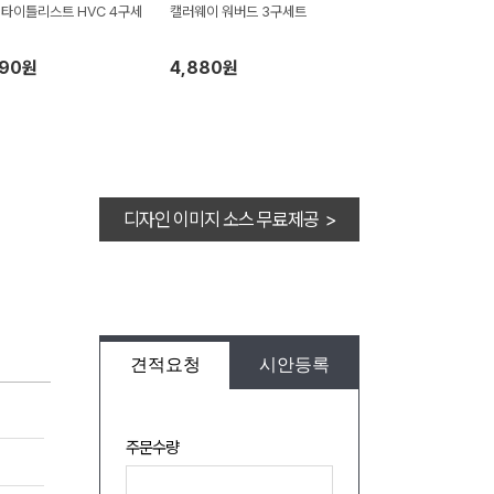
]타이틀리스트 HVC 4구세
캘러웨이 워버드 3구세트
190원
4,880원
디자인 이미지 소스 무료제공 >
견적요청
시안등록
주문수량