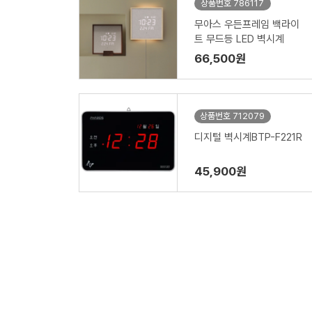
상품번호 786117
무아스 우든프레임 백라이
트 무드등 LED 벽시계
66,500원
상품번호 712079
디지털 벽시계BTP-F221R
45,900원