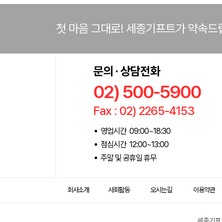
첫 마음 그대로! 세종기프트가 약속드
문의 · 상담전화
02) 500-5900
Fax : 02) 2265-4153
영업시간 09:00~18:30
점심시간 12:00~13:00
주말 및 공휴일 휴무
회사소개
사회활동
오시는길
이용약관
세종기프트