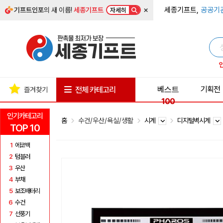
×
세종기프트,
공공기
기프트인포
의 새 이름!
세종기프트
자세히
베스트
기획전
전체 카테고리
즐겨찾기
100
인기카테고리
홈
수건/우산/욕실/생활
시계
디지털벽시계
TOP 10
1
에코백
2
텀블러
3
우산
4
부채
5
보조배터리
6
수건
7
선풍기