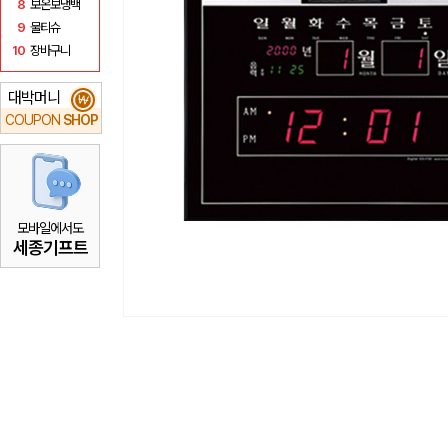
8
보온보냉백
9
물티슈
10
장바구니
대박머니
₩
COUPON
SHOP
모바일에서도
세종기프트